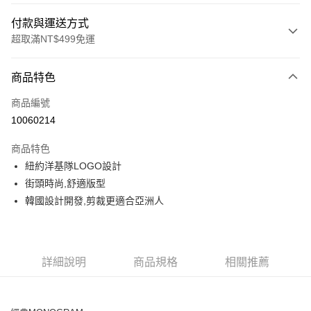
付款與運送方式
超取滿NT$499免運
付款方式
商品特色
信用卡一次付款
商品編號
超商取貨付款
10060214
LINE Pay
商品特色
Apple Pay
紐約洋基隊LOGO設計
街頭時尚,舒適版型
街口支付
韓國設計開發,剪裁更適合亞洲人
悠遊付
運送方式
詳細說明
商品規格
相關推薦
全家取貨付款<未取貨列黑名單/不支援離島取退>
每筆NT$60，滿NT$499(含以上)免運費