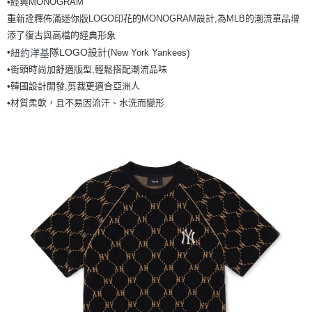
•經典MONOGRAM
全家取貨<不支援離島取退>
重新詮釋佈滿迷你版LOGO印花的MONOGRAM設計,為MLB的潮流單品增
每筆NT$60，滿NT$499(含以上)免運費
添了復古與高檔的經典形象
7-11取貨付款<未取貨列黑名單/不支援離島取退>
隊LOGO設計(
•
New York Yankees
)
紐約洋基
每筆NT$60，滿NT$499(含以上)免運費
•街頭時尚加舒適版型,輕鬆搭配潮流品味
•韓國設計開發,剪裁更適合亞洲人
7-11取貨<不支援離島取退>
•材質柔軟，且不易因流汗、水洗而變形
每筆NT$60，滿NT$499(含以上)免運費
宅配滿699免運
每筆NT$80，滿NT$699(含以上)免運費