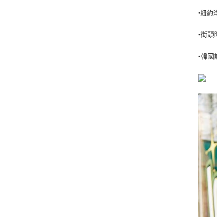
紐約洋基
•
•街
•韓國