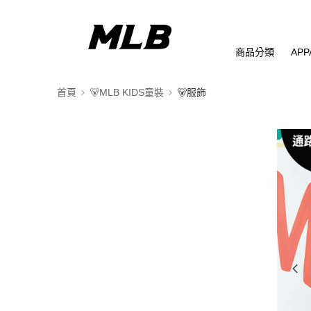
商品分類
APP
首頁
🐻MLB KIDS童裝
🐻服飾