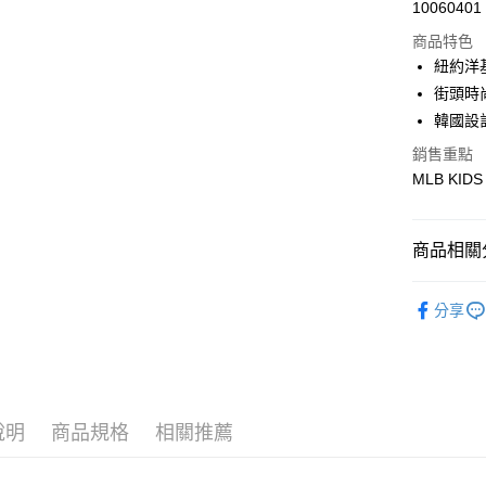
Apple Pay
10060401
商品特色
街口支付
紐約洋
悠遊付
街頭時
韓國設
銷售重點
運送方式
MLB KIDS
全家取貨付
每筆NT$6
商品相關分
全家取貨<
🐻MLB K
每筆NT$6
分享
人氣商品
7-11取
每筆NT$6
全部商品
｜VARSI
7-11取
說明
商品規格
相關推薦
每筆NT$6
🐻MLB K
宅配滿69