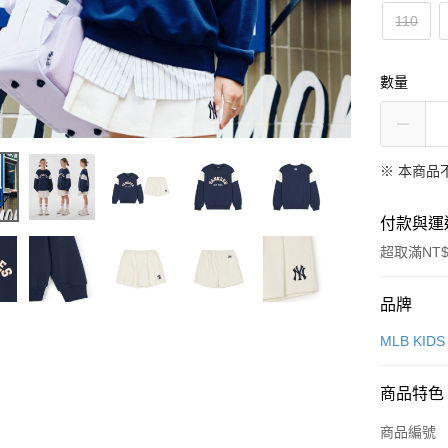
110
數量
※ 本商品
付款與運
超取滿NT$
付款方式
品牌
信用卡一
MLB KIDS
超商取貨
商品特色
LINE Pay
商品編號