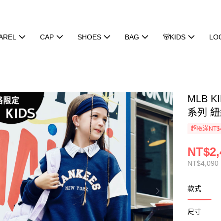
AREL
CAP
SHOES
BAG
🐻KIDS
LO
MLB K
系列 紐約
超取滿NT$
NT$2,
NT$4,090
款式
尺寸