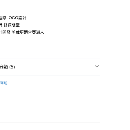
基隊LOGO設計
尚,舒適版型
計開發,剪裁更適合亞洲人
款<未取貨列黑名單/不支援離島取退>
0，滿NT$499(含以上)免運費
類 (5)
不支援離島取退>
IDS童裝
🐻服飾
0，滿NT$499(含以上)免運費
客服
推薦
貨付款<未取貨列黑名單/不支援離島取退>
0，滿NT$499(含以上)免運費
TY 學院系列
貨<不支援離島取退>
0，滿NT$499(含以上)免運費
IDS童裝
↘️童裝Outlet專區6折起
9免運