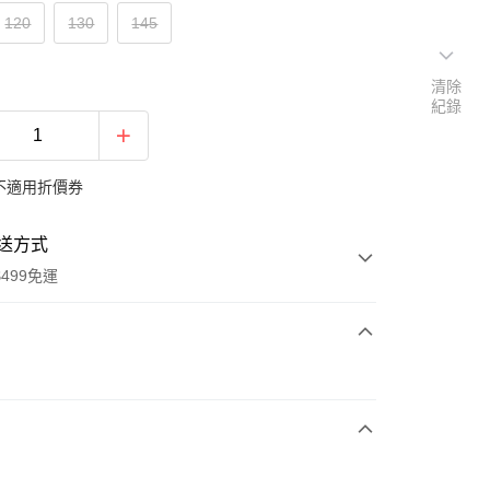
120
130
145
清除
紀錄
不適用折價券
送方式
499免運
次付款
付款