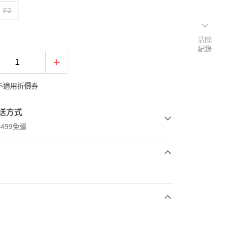
F2
清除
紀錄
不適用折價券
送方式
499免運
次付款
付款