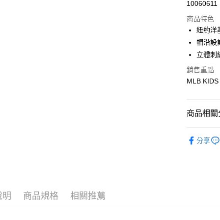
Apple Pay
10060611
商品特色
街口支付
紐約洋基
悠遊付
帽沿設
立體刺
銷售重點
運送方式
MLB KIDS
全家取貨付
每筆NT$6
商品相關分
全家取貨<
🐻MLB K
每筆NT$6
分享
人氣商品
7-11取
每筆NT$6
全部商品
｜VARSI
7-11取
說明
商品規格
相關推薦
每筆NT$6
🐻MLB K
宅配滿69