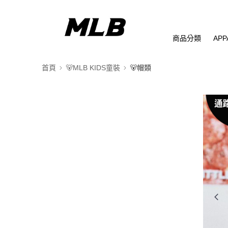
商品分類
APP
首頁
🐻MLB KIDS童裝
🐻帽類