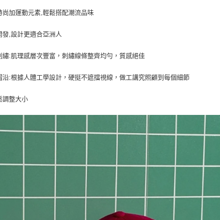
每筆NT$8
時尚加運動元素,輕鬆搭配潮流品味
開發,設計更適合亞洲人
刺繡:肌理感層次豐富，刺繡線條整齊均勻，質感絕佳
帽沿:根據人體工學設計，硬挺不遮擋視線，做工講究照顧到每個細節
鬆調整大小