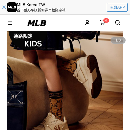
MLB Korea TW
開啟APP
首下載APP送折價券再抽限定禮
0
1
/
8