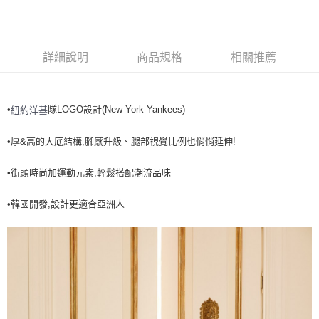
全家取貨<不支援離島取退>
每筆NT$60，滿NT$499(含以上)免運費
7-11取貨付款<未取貨列黑名單/不支援離島取退>
詳細說明
商品規格
相關推薦
每筆NT$60，滿NT$499(含以上)免運費
7-11取貨<不支援離島取退>
•
隊LOGO設計(New York Yankees)
紐約洋基
每筆NT$60，滿NT$499(含以上)免運費
宅配滿699免運
•厚&高的大底結構,腳感升級、腿部視覺比例也悄悄延伸!
每筆NT$80，滿NT$699(含以上)免運費
•街頭時尚加運動元素,輕鬆搭配潮流品味
•韓國開發,設計更適合亞洲人