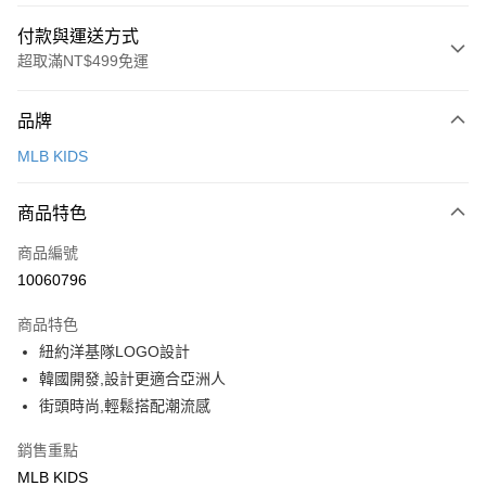
付款與運送方式
超取滿NT$499免運
付款方式
品牌
信用卡一次付款
MLB KIDS
超商取貨付款
商品特色
LINE Pay
商品編號
Apple Pay
10060796
街口支付
商品特色
悠遊付
紐約洋基隊LOGO設計
韓國開發,設計更適合亞洲人
運送方式
街頭時尚,輕鬆搭配潮流感
全家取貨付款<未取貨列黑名單/不支援離島取退>
銷售重點
每筆NT$60，滿NT$499(含以上)免運費
MLB KIDS