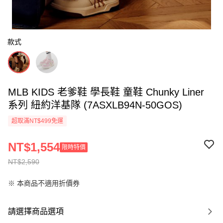
款式
MLB KIDS 老爹鞋 學長鞋 童鞋 Chunky Liner
系列 紐約洋基隊 (7ASXLB94N-50GOS)
超取滿NT$499免運
NT$1,554
限時特價
NT$2,590
※ 本商品不適用折價券
請選擇商品選項