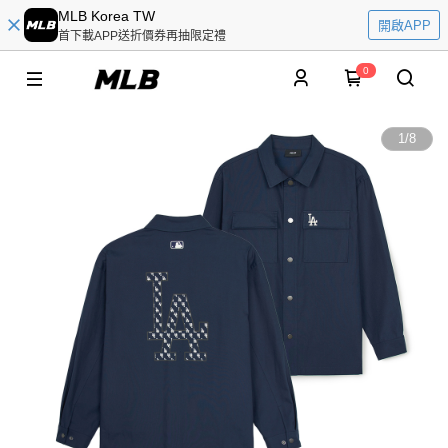
MLB Korea TW
開啟APP
首下載APP送折價券再抽限定禮
0
1
/
8