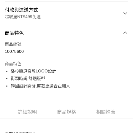
付款與運送方式
超取滿NT$499免運
付款方式
商品特色
信用卡一次付款
商品編號
超商取貨付款
10078600
LINE Pay
商品特色
Apple Pay
洛杉磯道奇隊LOGO設計
街頭時尚,舒適版型
街口支付
韓國設計開發,剪裁更適合亞洲人
悠遊付
運送方式
詳細說明
商品規格
相關推薦
全家取貨付款<未取貨列黑名單/不支援離島取退>
每筆NT$60，滿NT$499(含以上)免運費