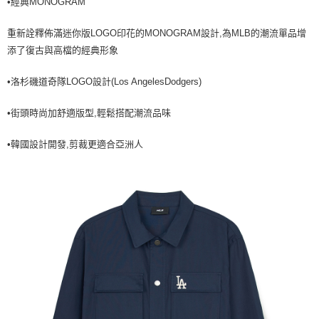
•經典MONOGRAM
全家取貨<不支援離島取退>
每筆NT$60，滿NT$499(含以上)免運費
重新詮釋佈滿迷你版LOGO印花的MONOGRAM設計,為MLB的潮流單品增
7-11取貨付款<未取貨列黑名單/不支援離島取退>
添了復古與高檔的經典形象
每筆NT$60，滿NT$499(含以上)免運費
•洛杉磯道奇隊LOGO設計(Los AngelesDodgers)
7-11取貨<不支援離島取退>
•街頭時尚加舒適版型,輕鬆搭配潮流品味
每筆NT$60，滿NT$499(含以上)免運費
宅配滿699免運
•韓國設計開發,剪裁更適合亞洲人
每筆NT$80，滿NT$699(含以上)免運費