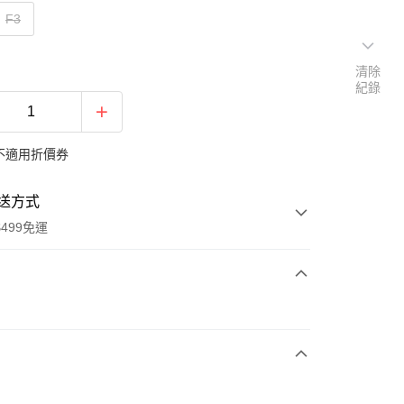
F3
清除
紀錄
不適用折價券
送方式
499免運
次付款
付款