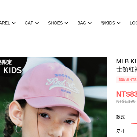
AREL
CAP
SHOES
BAG
🐻KIDS
LO
MLB K
士頓紅襪隊
超取滿NT$
NT$8
NT$1,190
款式
尺寸