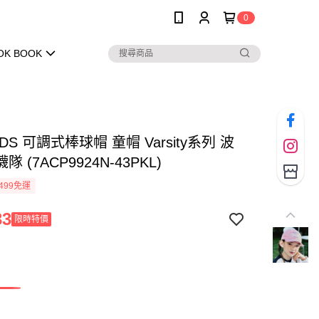
0
OK BOOK
IDS 可調式棒球帽 童帽 Varsity系列 波
 (7ACP9924N-43PKL)
499免運
33
限時特價