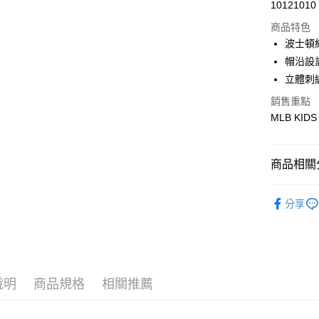
Apple Pay
10121010
商品特色
街口支付
波士頓
悠遊付
帽沿設
立體刺
銷售重點
運送方式
MLB KIDS
全家取貨付
每筆NT$6
商品相關分
全家取貨<
🐻MLB K
每筆NT$6
分享
人氣商品
7-11取
每筆NT$6
全部商品
｜BASIC
7-11取
說明
商品規格
相關推薦
每筆NT$6
🐻MLB K
宅配滿69