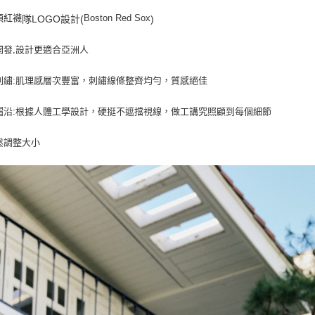
每筆NT$8
頓紅襪
Boston Red Sox
隊LOGO設計(
)
開發,設計更適合亞洲人
刺繡:肌理感層次豐富，刺繡線條整齊均勻，質感絕佳
帽沿:根據人體工學設計，硬挺不遮擋視線，做工講究照顧到每個細節
鬆調整大小