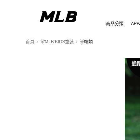
商品分類
APP
首頁
🐻MLB KIDS童裝
🐻帽類