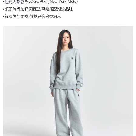
•
隊LOGO設計( New York Mets)
紐約大都會
全家取貨<不支援離島取退>
•街頭時尚加舒適版型,輕鬆搭配潮流品味
每筆NT$60，滿NT$499(含以上)免運費
•韓國設計開發,剪裁更適合亞洲人
7-11取貨付款<未取貨列黑名單/不支援離島取退>
每筆NT$60，滿NT$499(含以上)免運費
7-11取貨<不支援離島取退>
每筆NT$60，滿NT$499(含以上)免運費
宅配滿699免運
每筆NT$80，滿NT$699(含以上)免運費