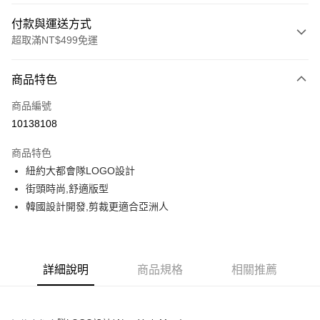
付款與運送方式
超取滿NT$499免運
付款方式
商品特色
信用卡一次付款
商品編號
超商取貨付款
10138108
LINE Pay
商品特色
Apple Pay
紐約大都會隊LOGO設計
街頭時尚,舒適版型
街口支付
韓國設計開發,剪裁更適合亞洲人
悠遊付
運送方式
詳細說明
商品規格
相關推薦
全家取貨付款<未取貨列黑名單/不支援離島取退>
每筆NT$60，滿NT$499(含以上)免運費