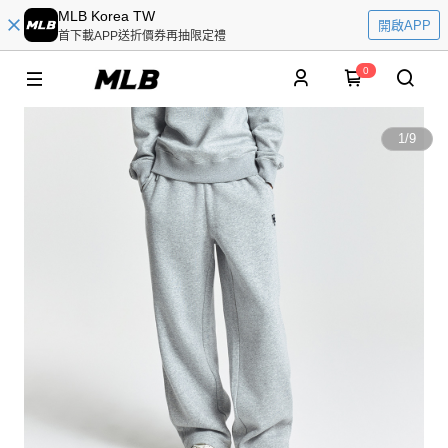
MLB Korea TW
開啟APP
首下載APP送折價券再抽限定禮
0
1
/
9