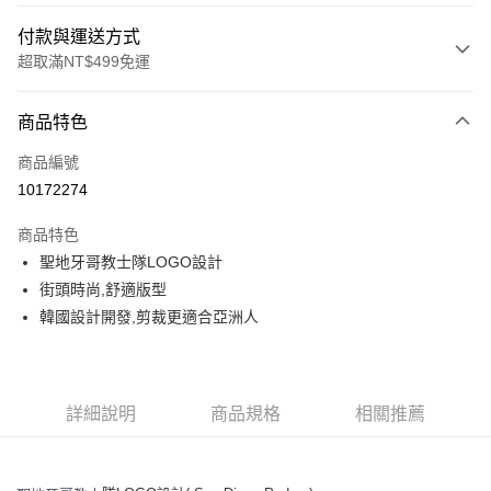
付款與運送方式
超取滿NT$499免運
付款方式
商品特色
信用卡一次付款
商品編號
超商取貨付款
10172274
LINE Pay
商品特色
Apple Pay
聖地牙哥教士隊LOGO設計
街頭時尚,舒適版型
街口支付
韓國設計開發,剪裁更適合亞洲人
悠遊付
運送方式
詳細說明
商品規格
相關推薦
全家取貨付款<未取貨列黑名單/不支援離島取退>
每筆NT$60，滿NT$499(含以上)免運費