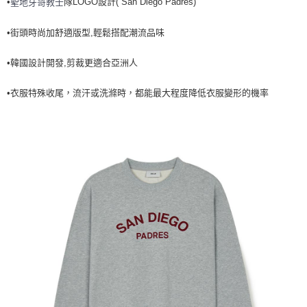
•
隊LOGO設計( San Diego Padres)
聖地牙哥教士
全家取貨<不支援離島取退>
每筆NT$60，滿NT$499(含以上)免運費
•街頭時尚加舒適版型,輕鬆搭配潮流品味
7-11取貨付款<未取貨列黑名單/不支援離島取退>
•韓國設計開發,剪裁更適合亞洲人
每筆NT$60，滿NT$499(含以上)免運費
7-11取貨<不支援離島取退>
•衣服特殊收尾，流汗或洗滌時，都能最大程度降低衣服變形的機率
每筆NT$60，滿NT$499(含以上)免運費
宅配滿699免運
每筆NT$80，滿NT$699(含以上)免運費