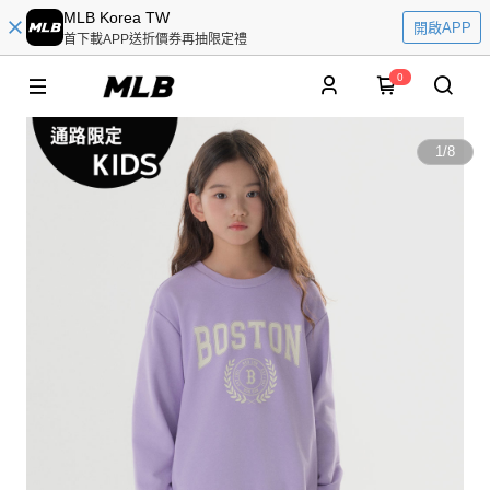
MLB Korea TW
開啟APP
首下載APP送折價券再抽限定禮
0
1
/
8