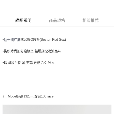
全家取貨<不支援離島取退>
每筆NT$60，滿NT$499(含以上)免運費
7-11取貨付款<未取貨列黑名單/不支援離島取退>
詳細說明
商品規格
相關推薦
每筆NT$60，滿NT$499(含以上)免運費
7-11取貨<不支援離島取退>
•
隊LOGO設計(Boston Red Sox)
波士頓紅襪
每筆NT$60，滿NT$499(含以上)免運費
宅配滿699免運
•街頭時尚加舒適版型,輕鬆搭配潮流品味
每筆NT$80，滿NT$699(含以上)免運費
•韓國設計開發,剪裁更適合亞洲人
↓↓↓Model身高132cm,穿著130 size