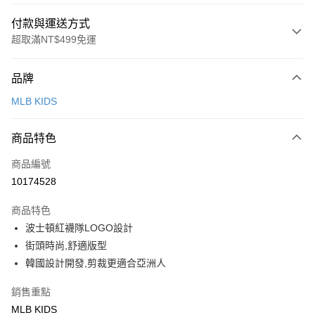
付款與運送方式
超取滿NT$499免運
付款方式
品牌
信用卡一次付款
MLB KIDS
超商取貨付款
商品特色
LINE Pay
商品編號
Apple Pay
10174528
街口支付
商品特色
悠遊付
波士頓紅襪隊LOGO設計
街頭時尚,舒適版型
運送方式
韓國設計開發,剪裁更適合亞洲人
全家取貨付款<未取貨列黑名單/不支援離島取退>
銷售重點
每筆NT$60，滿NT$499(含以上)免運費
MLB KIDS