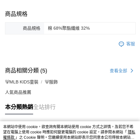
商品規格
商品規格
棉 68%聚酯纖維 32%
客服
商品相關分類 (5)
查看全部
🐻MLB KIDS童裝
🐻服飾
人氣商品推薦
本分類熱銷
全站排行
本網站中使用 cookie，欲查詢有關本網站使用 cookie 方式之詳情，及若您不希
熱門標籤
望在電腦上使用 cookie 時應如何變更電腦的 cookie 設定，請參閱本網站「
隱私
權條款
」之 Cookie 聲明。您繼續使用本網站即表示您同意本公司得按本網站使