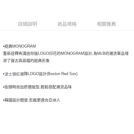
全家取貨<不支援離島取退>
每筆NT$60，滿NT$499(含以上)免運費
7-11取貨付款<未取貨列黑名單/不支援離島取退>
詳細說明
商品規格
相關推薦
每筆NT$60，滿NT$499(含以上)免運費
7-11取貨<不支援離島取退>
•經典MONOGRAM
每筆NT$60，滿NT$499(含以上)免運費
重新詮釋佈滿迷你版LOGO印花的MONOGRAM設計,為MLB的潮流單品增
宅配滿699免運
添了復古與高檔的經典形象
每筆NT$80，滿NT$699(含以上)免運費
•
隊LOGO設計(Boston Red Sox)
波士頓紅襪
•街頭時尚加舒適版型,輕鬆搭配潮流品味
•韓國設計開發,剪裁更適合亞洲人