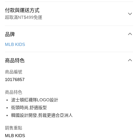
付款與運送方式
超取滿NT$499免運
付款方式
品牌
信用卡一次付款
MLB KIDS
超商取貨付款
商品特色
LINE Pay
商品編號
Apple Pay
10176857
街口支付
商品特色
悠遊付
波士頓紅襪隊LOGO設計
街頭時尚,舒適版型
運送方式
韓國設計開發,剪裁更適合亞洲人
全家取貨付款<未取貨列黑名單/不支援離島取退>
銷售重點
每筆NT$60，滿NT$499(含以上)免運費
MLB KIDS