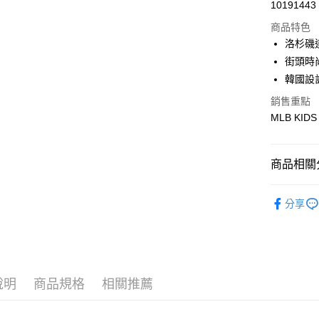
Apple Pay
10191443
商品特色
街口支付
洛杉磯
悠遊付
街頭時
韓國設
銷售重點
運送方式
MLB KIDS
全家取貨付
每筆NT$6
商品相關分
全家取貨<
🐻MLB K
每筆NT$6
分享
人氣商品
7-11取
每筆NT$6
全部商品
｜VARSI
7-11取
說明
商品規格
相關推薦
每筆NT$6
⚾MLB x 
🐻MLB K
宅配滿69