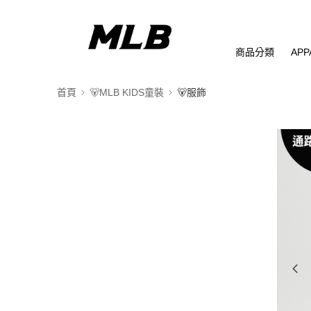
商品分類
APP
首頁
🐻MLB KIDS童裝
🐻服飾