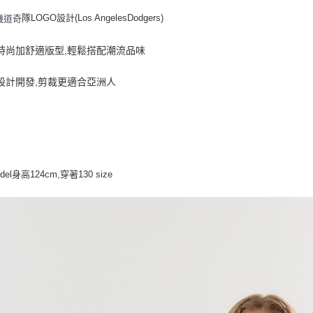
每筆NT$8
隊LOGO設計(Los AngelesDodgers)
磯道奇
頭時尚加舒適版型,輕鬆搭配潮流品味
設計開發,剪裁更適合亞洲人
del身高124cm,穿著130 size