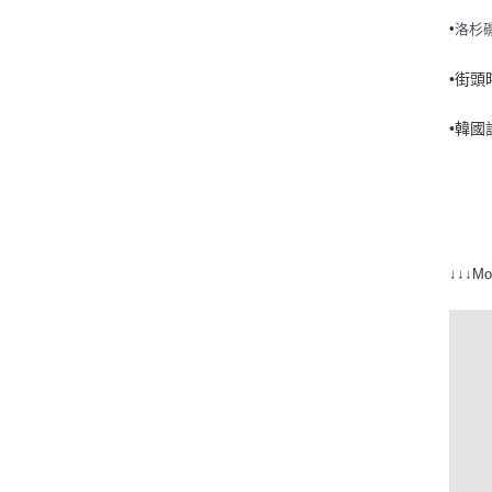
•
洛杉
•街
•韓國
↓↓↓Mo