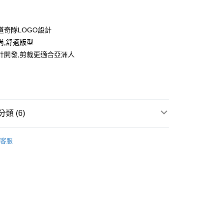
道奇隊LOGO設計
尚,舒適版型
計開發,剪裁更適合亞洲人
款<未取貨列黑名單/不支援離島取退>
0，滿NT$499(含以上)免運費
類 (6)
不支援離島取退>
IDS童裝
🐻服飾
0，滿NT$499(含以上)免運費
客服
推薦
貨付款<未取貨列黑名單/不支援離島取退>
0，滿NT$499(含以上)免運費
TY 學院系列
貨<不支援離島取退>
0，滿NT$499(含以上)免運費
LA道奇隊
IDS童裝
↘️童裝Outlet專區6折起
9免運