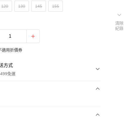
120
130
145
155
清除
紀錄
不適用折價券
送方式
499免運
次付款
付款