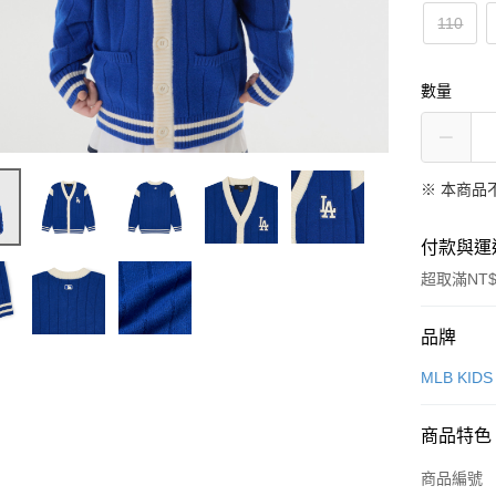
110
數量
※ 本商品
付款與運
超取滿NT$
付款方式
品牌
信用卡一
MLB KIDS
超商取貨
商品特色
LINE Pay
商品編號