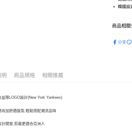
Apple Pay
韓國設
街口支付
悠遊付
商品相關分
｜服飾
運送方式
分享
人氣商品
全家取貨付
全部商品
每筆NT$6
｜VARSI
全家取貨<
說明
商品規格
相關推薦
↘️↘️Out
每筆NT$6
7-11取
隊LOGO設計(New York Yankees)
洋基
每筆NT$6
7-11取
時尚加舒適版型,輕鬆搭配潮流品味
每筆NT$6
設計開發,剪裁更適合亞洲人
宅配滿69