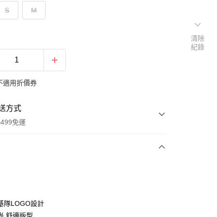
S
M
清除
紀錄
不適用折價券
送方式
499免運
次付款
付款
基隊LOGO設計
尚,舒適版型