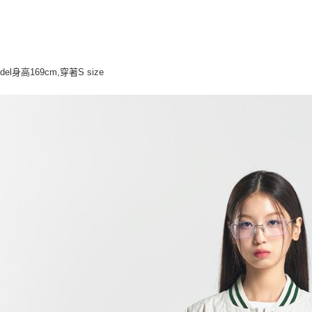
每筆NT$8
odel身高169cm,穿著S size