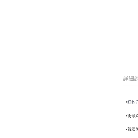
詳細
•
紐約
•街頭
•韓國