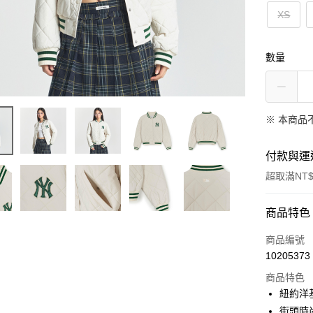
XS
數量
※ 本商品
付款與運
超取滿NT$
付款方式
商品特色
信用卡一
商品編號
10205373
超商取貨
商品特色
LINE Pay
紐約洋
街頭時