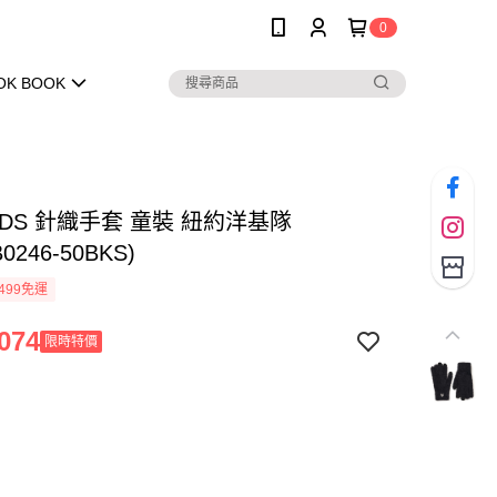
0
OK BOOK
KIDS 針織手套 童裝 紐約洋基隊
0246-50BKS)
499免運
074
限時特價