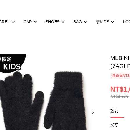
AREL
CAP
SHOES
BAG
🐻KIDS
LO
MLB 
(7AGLB
超取滿NT$
NT$1,
NT$1,790
款式
尺寸