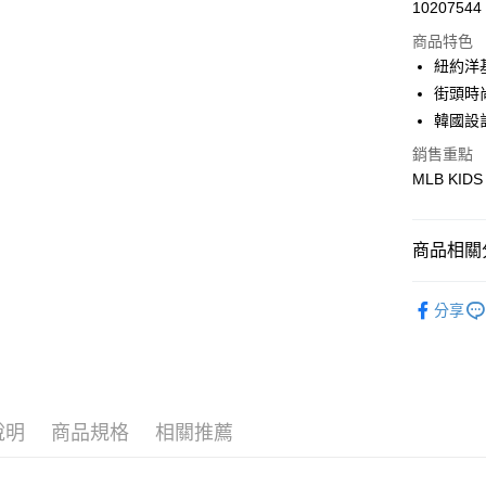
Apple Pay
10207544
商品特色
街口支付
紐約洋
悠遊付
街頭時
韓國設
銷售重點
運送方式
MLB KIDS
全家取貨付
每筆NT$6
商品相關分
全家取貨<
🐻MLB K
每筆NT$6
分享
人氣商品
7-11取
每筆NT$6
全部商品
｜BASIC
7-11取
說明
商品規格
相關推薦
每筆NT$6
🐻MLB K
宅配滿69