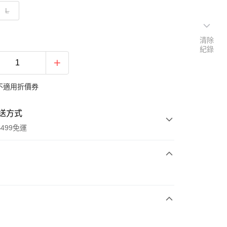
L
清除
紀錄
不適用折價券
送方式
499免運
次付款
付款