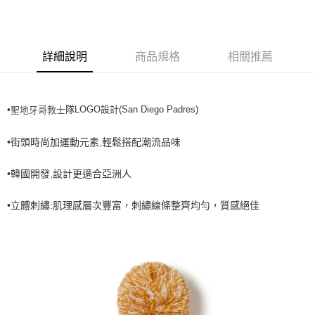
全家取貨<不支援離島取退>
每筆NT$60，滿NT$499(含以上)免運費
7-11取貨付款<未取貨列黑名單/不支援離島取退>
詳細說明
商品規格
相關推薦
每筆NT$60，滿NT$499(含以上)免運費
7-11取貨<不支援離島取退>
•
隊LOGO設計(San Diego Padres)
聖地牙哥教士
每筆NT$60，滿NT$499(含以上)免運費
宅配滿699免運
•街頭時尚加運動元素,輕鬆搭配潮流品味
每筆NT$80，滿NT$699(含以上)免運費
•韓國開發,設計更適合亞洲人
•立體刺繡:肌理感層次豐富，刺繡線條整齊均勻，質感絕佳