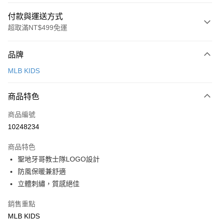
付款與運送方式
超取滿NT$499免運
付款方式
品牌
信用卡一次付款
MLB KIDS
超商取貨付款
商品特色
LINE Pay
商品編號
Apple Pay
10248234
街口支付
商品特色
悠遊付
聖地牙哥教士隊LOGO設計
防風保暖兼舒適
運送方式
立體刺繡，質感絕佳
全家取貨付款<未取貨列黑名單/不支援離島取退>
銷售重點
每筆NT$60，滿NT$499(含以上)免運費
MLB KIDS