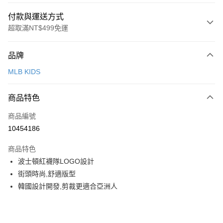
付款與運送方式
超取滿NT$499免運
付款方式
品牌
信用卡一次付款
MLB KIDS
超商取貨付款
商品特色
LINE Pay
商品編號
Apple Pay
10454186
街口支付
商品特色
悠遊付
波士頓紅襪隊LOGO設計
街頭時尚,舒適版型
運送方式
韓國設計開發,剪裁更適合亞洲人
全家取貨付款<未取貨列黑名單/不支援離島取退>
每筆NT$60，滿NT$499(含以上)免運費