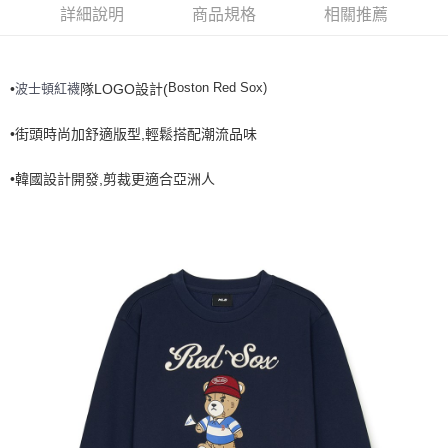
全家取貨<不支援離島取退>
詳細說明
商品規格
相關推薦
每筆NT$60，滿NT$499(含以上)免運費
7-11取貨付款<未取貨列黑名單/不支援離島取退>
Boston Red Sox)
波士頓紅襪
•
隊LOGO設計(
每筆NT$60，滿NT$499(含以上)免運費
•街頭時尚加舒適版型,輕鬆搭配潮流品味
7-11取貨<不支援離島取退>
每筆NT$60，滿NT$499(含以上)免運費
•韓國設計開發,剪裁更適合亞洲人
宅配滿699免運
每筆NT$80，滿NT$699(含以上)免運費