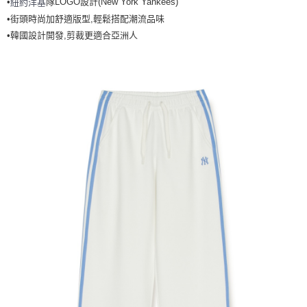
•
隊LOGO設計(New York Yankees)
紐約洋基
全家取貨<不支援離島取退>
•街頭時尚加舒適版型,輕鬆搭配潮流品味
每筆NT$60，滿NT$499(含以上)免運費
•韓國設計開發,剪裁更適合亞洲人
7-11取貨付款<未取貨列黑名單/不支援離島取退>
每筆NT$60，滿NT$499(含以上)免運費
7-11取貨<不支援離島取退>
每筆NT$60，滿NT$499(含以上)免運費
宅配滿699免運
每筆NT$80，滿NT$699(含以上)免運費