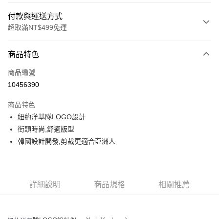
付款與運送方式
超取滿NT$499免運
付款方式
商品特色
信用卡一次付款
商品編號
超商取貨付款
10456390
LINE Pay
商品特色
Apple Pay
紐約洋基隊LOGO設計
街頭時尚,舒適版型
街口支付
韓國設計開發,剪裁更適合亞洲人
悠遊付
運送方式
詳細說明
商品規格
相關推薦
全家取貨付款<未取貨列黑名單/不支援離島取退>
每筆NT$60，滿NT$499(含以上)免運費