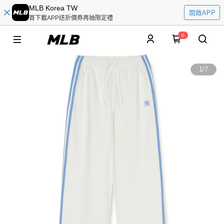
MLB Korea TW
開啟APP
首下載APP送折價券再抽限定禮
0
1
/
7