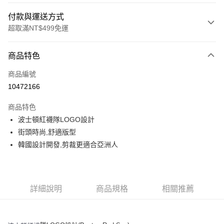
付款與運送方式
超取滿NT$499免運
付款方式
商品特色
信用卡一次付款
商品編號
超商取貨付款
10472166
LINE Pay
商品特色
Apple Pay
波士頓紅襪隊LOGO設計
街頭時尚,舒適版型
街口支付
韓國設計開發,剪裁更適合亞洲人
悠遊付
運送方式
詳細說明
商品規格
相關推薦
全家取貨付款<未取貨列黑名單/不支援離島取退>
每筆NT$60，滿NT$499(含以上)免運費