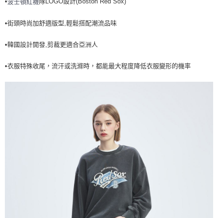
•
隊LOGO設計(Boston Red Sox)
波士頓紅襪
全家取貨<不支援離島取退>
每筆NT$60，滿NT$499(含以上)免運費
•街頭時尚加舒適版型,輕鬆搭配潮流品味
7-11取貨付款<未取貨列黑名單/不支援離島取退>
•韓國設計開發,剪裁更適合亞洲人
每筆NT$60，滿NT$499(含以上)免運費
7-11取貨<不支援離島取退>
•衣服特殊收尾，流汗或洗滌時，都能最大程度降低衣服變形的機率
每筆NT$60，滿NT$499(含以上)免運費
宅配滿699免運
每筆NT$80，滿NT$699(含以上)免運費