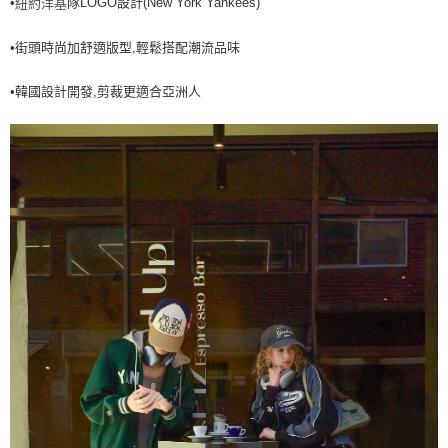
•
隊LOGO設計(New York Yankees)
紐約洋基
全家取貨<不支援離島取退>
每筆NT$60，滿NT$499(含以上)免運費
•街頭時尚加舒適版型,輕鬆搭配潮流品味
7-11取貨付款<未取貨列黑名單/不支援離島取退>
•韓國設計開發,剪裁更適合亞洲人
每筆NT$60，滿NT$499(含以上)免運費
7-11取貨<不支援離島取退>
每筆NT$60，滿NT$499(含以上)免運費
宅配滿699免運
每筆NT$80，滿NT$699(含以上)免運費