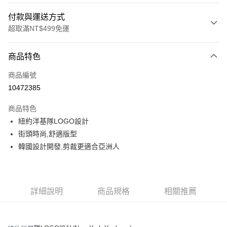
付款與運送方式
超取滿NT$499免運
付款方式
商品特色
信用卡一次付款
商品編號
超商取貨付款
10472385
LINE Pay
商品特色
Apple Pay
紐約洋基隊LOGO設計
街頭時尚,舒適版型
街口支付
韓國設計開發,剪裁更適合亞洲人
悠遊付
運送方式
詳細說明
商品規格
相關推薦
全家取貨付款<未取貨列黑名單/不支援離島取退>
每筆NT$60，滿NT$499(含以上)免運費