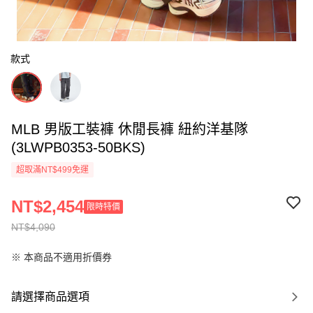
款式
MLB 男版工裝褲 休閒長褲 紐約洋基隊
(3LWPB0353-50BKS)
超取滿NT$499免運
NT$2,454
限時特價
NT$4,090
※ 本商品不適用折價券
請選擇商品選項