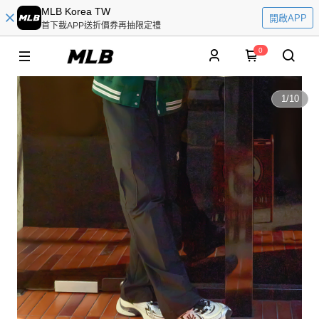
MLB Korea TW
開啟APP
首下載APP送折價券再抽限定禮
0
1
/
10