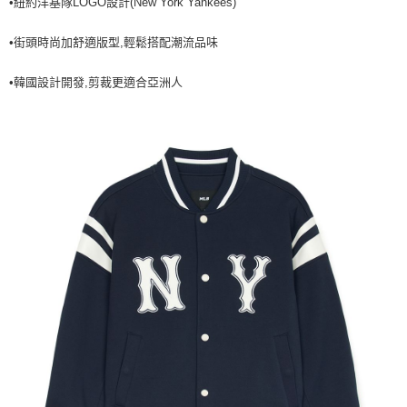
•紐約洋基隊LOGO設計(New York Yankees)
全家取貨<不支援離島取退>
每筆NT$60，滿NT$499(含以上)免運費
•街頭時尚加舒適版型,輕鬆搭配潮流品味
7-11取貨付款<未取貨列黑名單/不支援離島取退>
•韓國設計開發,剪裁更適合亞洲人
每筆NT$60，滿NT$499(含以上)免運費
7-11取貨<不支援離島取退>
每筆NT$60，滿NT$499(含以上)免運費
宅配滿699免運
每筆NT$80，滿NT$699(含以上)免運費