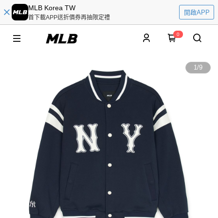
MLB Korea TW
開啟APP
首下載APP送折價券再抽限定禮
0
1
/
9