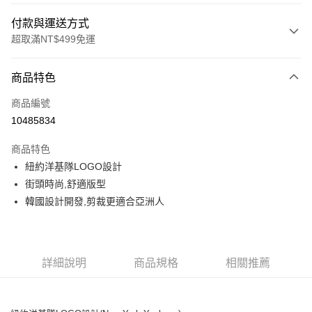
付款與運送方式
超取滿NT$499免運
付款方式
商品特色
信用卡一次付款
商品編號
超商取貨付款
10485834
LINE Pay
商品特色
Apple Pay
紐約洋基隊LOGO設計
街頭時尚,舒適版型
街口支付
韓國設計開發,剪裁更適合亞洲人
悠遊付
運送方式
詳細說明
商品規格
相關推薦
全家取貨付款<未取貨列黑名單/不支援離島取退>
每筆NT$60，滿NT$499(含以上)免運費