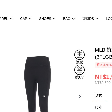
AREL
CAP
SHOES
BAG
🐻KIDS
LO
MLB
(3FLGB
超取滿NT$
NT$1,
NT$2,590
款式
尺寸