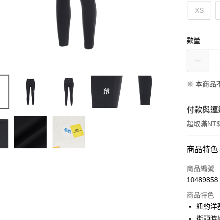
XS
數量
※ 本商品
付款與運
超取滿NT$
付款方式
商品特色
信用卡一
商品編號
10489858
超商取貨
商品特色
LINE Pay
紐約洋
街頭時