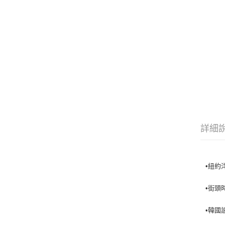
詳細
•紐約洋
•街頭
•韓國