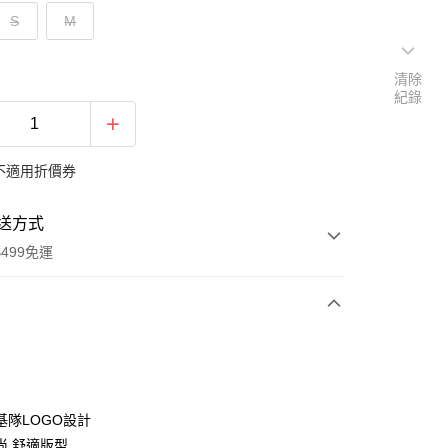
S
M
清除
紀錄
不適用折價券
送方式
499免運
次付款
付款
基隊LOGO設計
尚,舒適版型