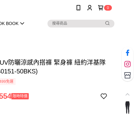
0
OK BOOK
 抗UV防曬涼感內搭褲 緊身褲 紐約洋基隊
0151-50BKS)
499免運
554
限時特價