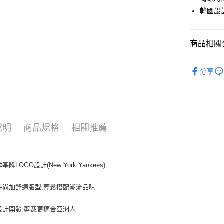
Apple Pay
韓國設
街口支付
悠遊付
商品相關分
｜服飾
運送方式
分享
人氣商品
全家取貨付
全部商品
每筆NT$6
｜BASIC
全家取貨<
說明
商品規格
相關推薦
↘️↘️Out
每筆NT$6
7-11取
基隊LOGO設計(New York Yankees)
每筆NT$6
7-11取
時尚加舒適版型,輕鬆搭配潮流品味
每筆NT$6
設計開發,剪裁更適合亞洲人
宅配滿69