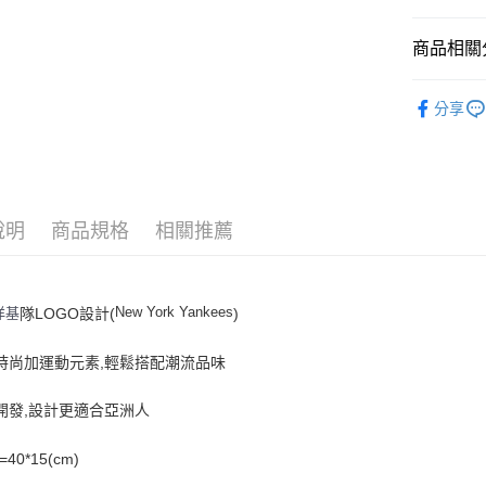
悠遊付
商品相關分
｜包/袋
運送方式
分享
人氣商品
全家取貨付
全部商品
每筆NT$6
⚡最新商品
全家取貨<
說明
商品規格
相關推薦
｜包/袋
每筆NT$6
｜BASIC
7-11取
New York Yankees
洋基
隊LOGO設計(
)
每筆NT$6
7-11取
頭時尚加運動元素,輕鬆搭配潮流品味
每筆NT$6
開發,設計更適合亞洲人
宅配滿69
每筆NT$8
=40
*15
(cm)