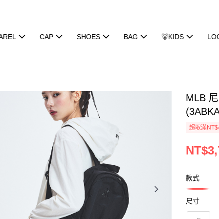
AREL
CAP
SHOES
BAG
🐻KIDS
LO
MLB
(3ABK
超取滿NT$
NT$3,
款式
尺寸