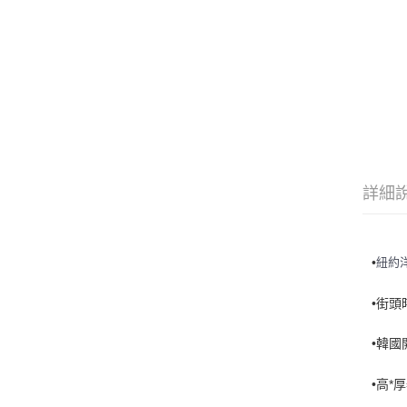
詳細
•
紐約
•街
•韓國
•
高
*厚