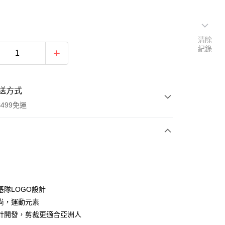
清除
紀錄
送方式
499免運
次付款
付款
基隊LOGO設計
尚，運動元素
計開發，剪裁更適合亞洲人