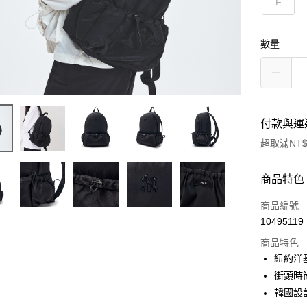
F
數量
付款與運
超取滿NT$
付款方式
商品特色
信用卡一
商品編號
10495119
超商取貨
商品特色
LINE Pay
紐約洋
街頭時
Apple Pay
韓國設
街口支付