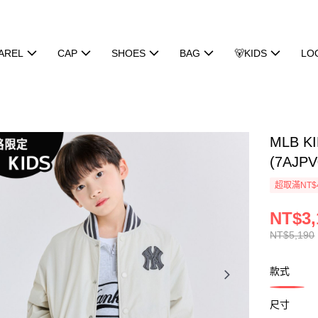
AREL
CAP
SHOES
BAG
🐻KIDS
LO
MLB 
(7AJP
超取滿NT$
NT$3,
NT$5,190
款式
尺寸