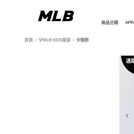
商品分類
APP
首頁
🐻MLB KIDS童裝
🐻服飾