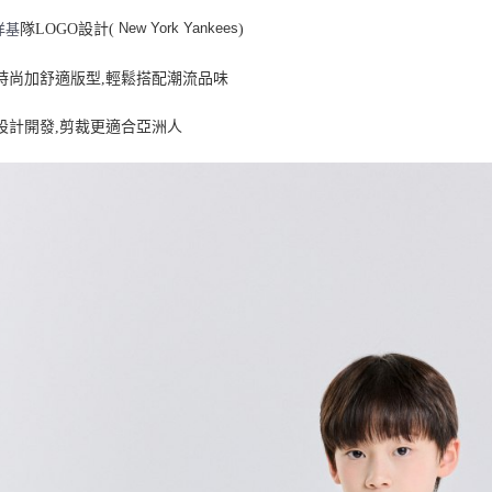
每筆NT$8
New York Yankees
洋基
隊LOGO設計(
)
頭時尚加舒適版型,輕鬆搭配潮流品味
設計開發,剪裁更適合亞洲人