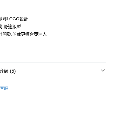
基隊LOGO設計
尚,舒適版型
計開發,剪裁更適合亞洲人
款<未取貨列黑名單/不支援離島取退>
0，滿NT$499(含以上)免運費
類 (5)
不支援離島取退>
IDS童裝
🐻服飾
0，滿NT$499(含以上)免運費
客服
推薦
貨付款<未取貨列黑名單/不支援離島取退>
0，滿NT$499(含以上)免運費
TY 學院系列
貨<不支援離島取退>
0，滿NT$499(含以上)免運費
IDS童裝
↘️童裝Outlet專區6折起
9免運