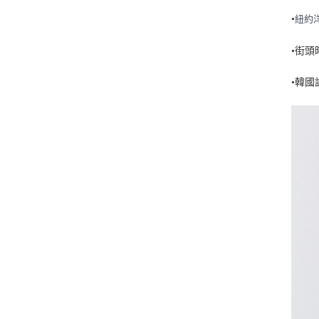
•
紐約
•街
•韓國