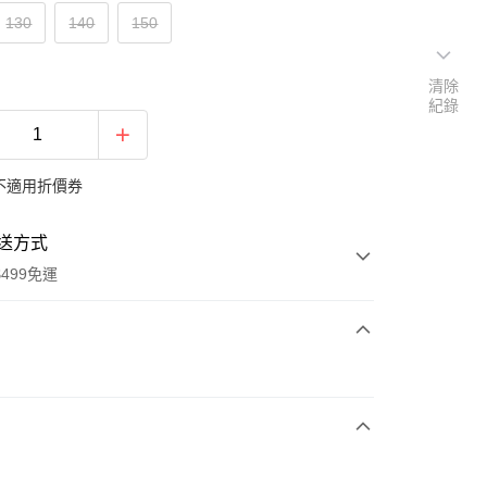
130
140
150
清除
紀錄
不適用折價券
送方式
499免運
次付款
付款