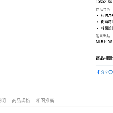
Apple Pay
10502156
商品特色
街口支付
紐約洋
悠遊付
街頭時
韓國設
銷售重點
運送方式
MLB KIDS
全家取貨付
每筆NT$6
商品相關分
全家取貨<
🐻MLB K
每筆NT$6
分享
人氣商品
7-11取
每筆NT$6
全部商品
｜VARSI
7-11取
說明
商品規格
相關推薦
每筆NT$6
🐻MLB K
宅配滿69