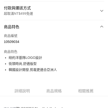
付款與運送方式
超取滿NT$499免運
付款方式
商品特色
信用卡一次付款
商品編號
超商取貨付款
10509034
LINE Pay
商品特色
Apple Pay
紐約洋基隊LOGO設計
街頭時尚,舒適版型
街口支付
韓國設計開發,剪裁更適合亞洲人
悠遊付
運送方式
詳細說明
商品規格
相關推薦
全家取貨付款<未取貨列黑名單/不支援離島取退>
每筆NT$60，滿NT$499(含以上)免運費