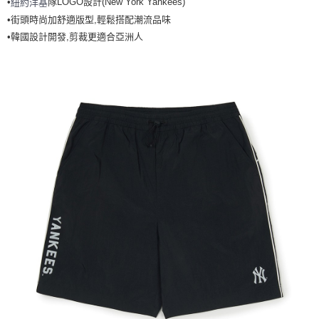
•
隊LOGO設計(New York Yankees)
紐約洋基
全家取貨<不支援離島取退>
•街頭時尚加舒適版型,輕鬆搭配潮流品味
每筆NT$60，滿NT$499(含以上)免運費
•韓國設計開發,剪裁更適合亞洲人
7-11取貨付款<未取貨列黑名單/不支援離島取退>
每筆NT$60，滿NT$499(含以上)免運費
7-11取貨<不支援離島取退>
每筆NT$60，滿NT$499(含以上)免運費
宅配滿699免運
每筆NT$80，滿NT$699(含以上)免運費