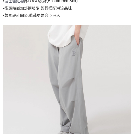
•
隊LOGO設計(Boston Red Sox)
波士頓紅襪
全家取貨<不支援離島取退>
•街頭時尚加舒適版型,輕鬆搭配潮流品味
每筆NT$60，滿NT$499(含以上)免運費
•韓國設計開發,剪裁更適合亞洲人
7-11取貨付款<未取貨列黑名單/不支援離島取退>
每筆NT$60，滿NT$499(含以上)免運費
7-11取貨<不支援離島取退>
每筆NT$60，滿NT$499(含以上)免運費
宅配滿699免運
每筆NT$80，滿NT$699(含以上)免運費