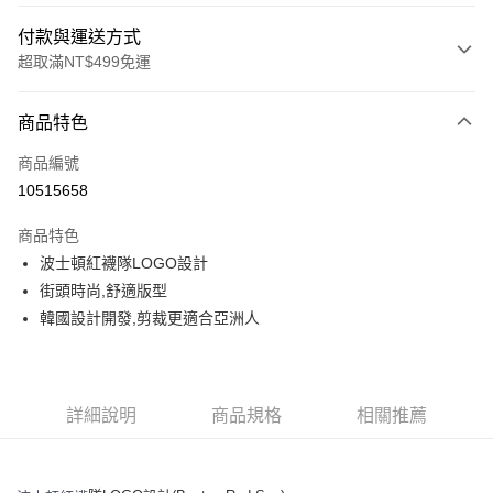
付款與運送方式
超取滿NT$499免運
付款方式
商品特色
信用卡一次付款
商品編號
超商取貨付款
10515658
LINE Pay
商品特色
Apple Pay
波士頓紅襪隊LOGO設計
街頭時尚,舒適版型
街口支付
韓國設計開發,剪裁更適合亞洲人
悠遊付
運送方式
詳細說明
商品規格
相關推薦
全家取貨付款<未取貨列黑名單/不支援離島取退>
每筆NT$60，滿NT$499(含以上)免運費