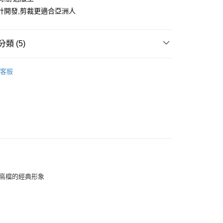
計開發,剪裁更適合亞洲人
類 (5)
短袖/背心
客服
推薦
款<未取貨列黑名單/不支援離島取退>
0，滿NT$499(含以上)免運費
GRAM 老花系列
不支援離島取退>
let專區6折起
0，滿NT$499(含以上)免運費
貨付款<未取貨列黑名單/不支援離島取退>
0，滿NT$499(含以上)免運費
與高檔的經典形象
貨<不支援離島取退>
0，滿NT$499(含以上)免運費
9免運