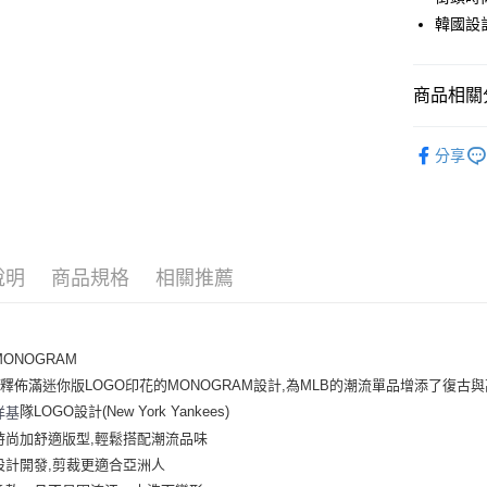
Apple Pay
韓國設
街口支付
悠遊付
商品相關分
｜服飾
運送方式
分享
人氣商品
全家取貨付
全部商品
每筆NT$6
｜MONO
全家取貨<
說明
商品規格
相關推薦
↘️↘️Out
每筆NT$6
7-11取
MONOGRAM
每筆NT$6
釋佈滿迷你版LOGO印花的MONOGRAM設計,為MLB的潮流單品增添了復古
7-11取
隊LOGO設計(New York Yankees)
洋基
每筆NT$6
時尚加舒適版型,輕鬆搭配潮流品味
設計開發,剪裁更適合亞洲人
宅配滿69