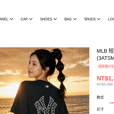
AREL
CAP
SHOES
BAG
🐻KIDS
LO
MLB 
(3ATSM
超取滿NT$
NT$1,
NT$2,290
款式
尺寸