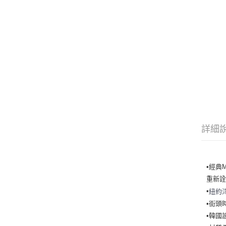
詳細
•經典
重新詮
•
紐約
•街頭
•韓國