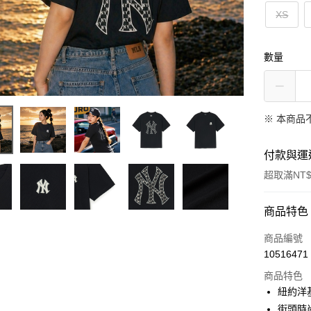
XS
數量
※ 本商品
付款與運
超取滿NT$
付款方式
商品特色
信用卡一
商品編號
10516471
超商取貨
商品特色
LINE Pay
紐約洋
街頭時