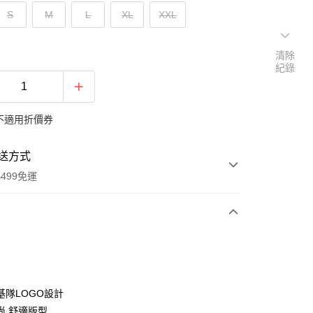
S
M
L
XL
XXL
清除
紀錄
不適用折價券
送方式
499免運
次付款
付款
基隊LOGO設計
尚,舒適版型