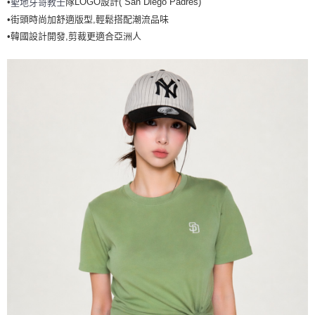
•
隊LOGO設計( San Diego Padres)
聖地牙哥教士
全家取貨<不支援離島取退>
•街頭時尚加舒適版型,輕鬆搭配潮流品味
每筆NT$60，滿NT$499(含以上)免運費
•韓國設計開發,剪裁更適合亞洲人
7-11取貨付款<未取貨列黑名單/不支援離島取退>
每筆NT$60，滿NT$499(含以上)免運費
7-11取貨<不支援離島取退>
每筆NT$60，滿NT$499(含以上)免運費
宅配滿699免運
每筆NT$80，滿NT$699(含以上)免運費