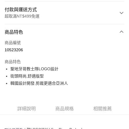
付款與運送方式
超取滿NT$499免運
付款方式
商品特色
信用卡一次付款
商品編號
超商取貨付款
10523206
LINE Pay
商品特色
Apple Pay
聖地牙哥教士隊LOGO設計
街頭時尚,舒適版型
街口支付
韓國設計開發,剪裁更適合亞洲人
悠遊付
運送方式
詳細說明
商品規格
相關推薦
全家取貨付款<未取貨列黑名單/不支援離島取退>
每筆NT$60，滿NT$499(含以上)免運費