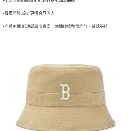
•街頭時尚加運動元素,輕鬆搭配潮流品味
7-11取貨付款<未取貨列黑名單/不支援離島取退>
•韓國開發,設計更適合亞洲人
每筆NT$60，滿NT$499(含以上)免運費
7-11取貨<不支援離島取退>
•立體刺繡:肌理感層次豐富，刺繡線條整齊均勻，質感絕佳
每筆NT$60，滿NT$499(含以上)免運費
宅配滿699免運
每筆NT$80，滿NT$699(含以上)免運費