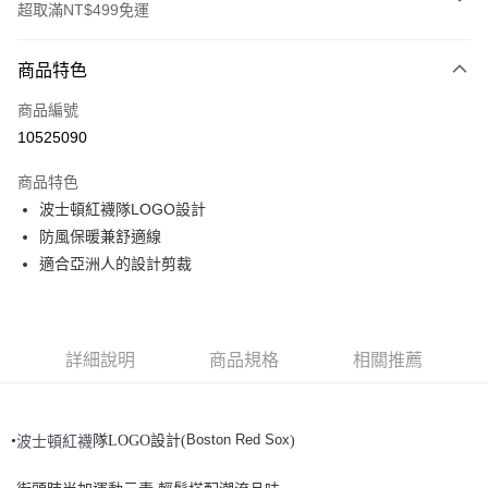
超取滿NT$499免運
付款方式
商品特色
信用卡一次付款
商品編號
超商取貨付款
10525090
LINE Pay
商品特色
Apple Pay
波士頓紅襪隊LOGO設計
防風保暖兼舒適線
街口支付
適合亞洲人的設計剪裁
悠遊付
運送方式
詳細說明
商品規格
相關推薦
全家取貨付款<未取貨列黑名單/不支援離島取退>
每筆NT$60，滿NT$499(含以上)免運費
Boston Red Sox
•
波士頓紅襪
隊LOGO設計(
)
全家取貨<不支援離島取退>
每筆NT$60，滿NT$499(含以上)免運費