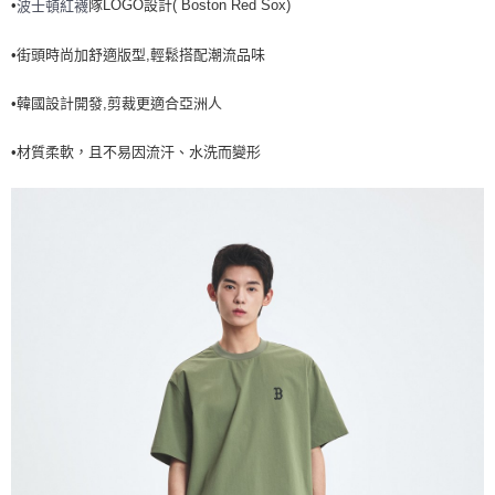
•
隊LOGO設計( Boston Red Sox)
波士頓紅襪
全家取貨<不支援離島取退>
每筆NT$60，滿NT$499(含以上)免運費
•街頭時尚加舒適版型,輕鬆搭配潮流品味
7-11取貨付款<未取貨列黑名單/不支援離島取退>
•韓國設計開發,剪裁更適合亞洲人
每筆NT$60，滿NT$499(含以上)免運費
7-11取貨<不支援離島取退>
•材質柔軟，且不易因流汗、水洗而變形
每筆NT$60，滿NT$499(含以上)免運費
宅配滿699免運
每筆NT$80，滿NT$699(含以上)免運費