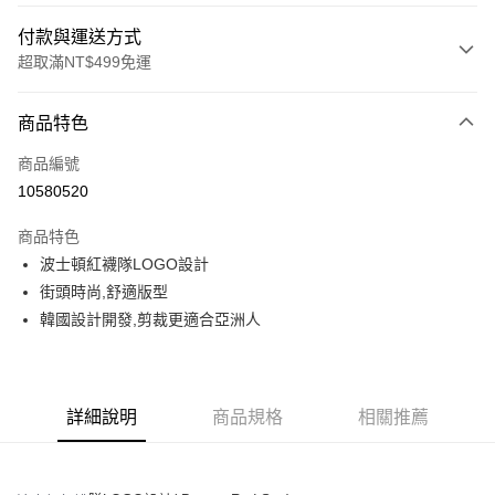
付款與運送方式
超取滿NT$499免運
付款方式
商品特色
信用卡一次付款
商品編號
超商取貨付款
10580520
LINE Pay
商品特色
Apple Pay
波士頓紅襪隊LOGO設計
街頭時尚,舒適版型
街口支付
韓國設計開發,剪裁更適合亞洲人
悠遊付
運送方式
詳細說明
商品規格
相關推薦
全家取貨付款<未取貨列黑名單/不支援離島取退>
每筆NT$60，滿NT$499(含以上)免運費