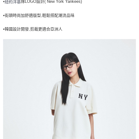
•
隊LOGO設計( New York Yankees)
紐約洋基
全家取貨<不支援離島取退>
每筆NT$60，滿NT$499(含以上)免運費
•街頭時尚加舒適版型,輕鬆搭配潮流品味
7-11取貨付款<未取貨列黑名單/不支援離島取退>
•韓國設計開發,剪裁更適合亞洲人
每筆NT$60，滿NT$499(含以上)免運費
7-11取貨<不支援離島取退>
每筆NT$60，滿NT$499(含以上)免運費
宅配滿699免運
每筆NT$80，滿NT$699(含以上)免運費