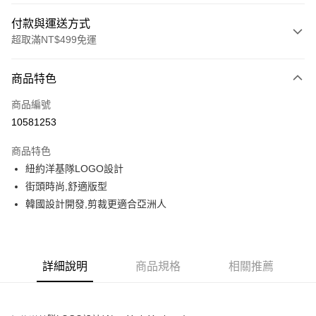
付款與運送方式
超取滿NT$499免運
付款方式
商品特色
信用卡一次付款
商品編號
超商取貨付款
10581253
LINE Pay
商品特色
Apple Pay
紐約洋基隊LOGO設計
街頭時尚,舒適版型
街口支付
韓國設計開發,剪裁更適合亞洲人
悠遊付
運送方式
詳細說明
商品規格
相關推薦
全家取貨付款<未取貨列黑名單/不支援離島取退>
每筆NT$60，滿NT$499(含以上)免運費