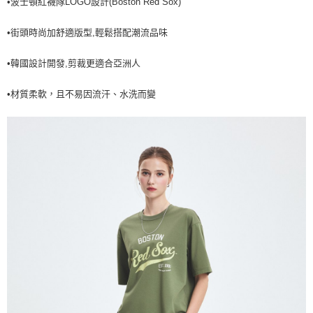
•波士頓紅襪隊LOGO設計(Boston Red Sox)
全家取貨<不支援離島取退>
每筆NT$60，滿NT$499(含以上)免運費
•街頭時尚加舒適版型,輕鬆搭配潮流品味
7-11取貨付款<未取貨列黑名單/不支援離島取退>
•韓國設計開發,剪裁更適合亞洲人
每筆NT$60，滿NT$499(含以上)免運費
7-11取貨<不支援離島取退>
•材質柔軟，且不易因流汗、水洗而變
每筆NT$60，滿NT$499(含以上)免運費
宅配滿699免運
每筆NT$80，滿NT$699(含以上)免運費