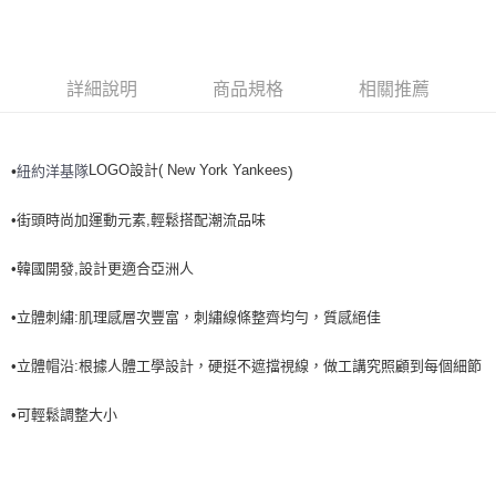
全家取貨<不支援離島取退>
每筆NT$60，滿NT$499(含以上)免運費
7-11取貨付款<未取貨列黑名單/不支援離島取退>
詳細說明
商品規格
相關推薦
每筆NT$60，滿NT$499(含以上)免運費
7-11取貨<不支援離島取退>
LOGO設計( New York Yankees
紐約洋基隊
•
)
每筆NT$60，滿NT$499(含以上)免運費
宅配滿699免運
•街頭時尚加運動元素,輕鬆搭配潮流品味
每筆NT$80，滿NT$699(含以上)免運費
•韓國開發,設計更適合亞洲人
•立體刺繡:肌理感層次豐富，刺繡線條整齊均勻，質感絕佳
•立體帽沿:根據人體工學設計，硬挺不遮擋視線，做工講究照顧到每個細節
•可輕鬆調整大小