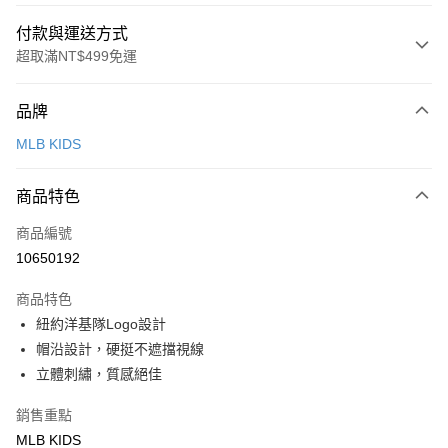
付款與運送方式
超取滿NT$499免運
付款方式
品牌
信用卡一次付款
MLB KIDS
超商取貨付款
商品特色
LINE Pay
商品編號
Apple Pay
10650192
街口支付
商品特色
悠遊付
紐約洋基隊Logo設計
帽沿設計，硬挺不遮擋視線
運送方式
立體刺繡，質感絕佳
全家取貨付款<未取貨列黑名單/不支援離島取退>
銷售重點
每筆NT$60，滿NT$499(含以上)免運費
MLB KIDS