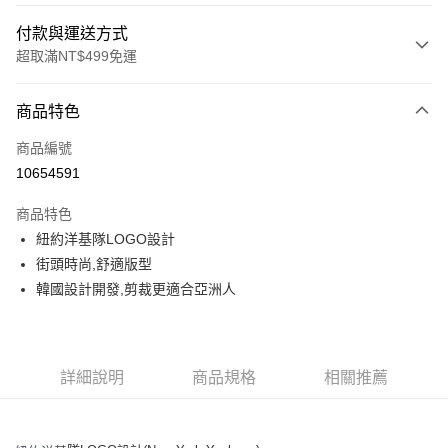
付款與運送方式
超取滿NT$499免運
付款方式
商品特色
信用卡一次付款
商品編號
超商取貨付款
10654591
LINE Pay
商品特色
Apple Pay
紐約洋基隊LOGO設計
街頭時尚,舒適版型
街口支付
韓國設計開發,剪裁更適合亞洲人
悠遊付
運送方式
詳細說明
商品規格
相關推薦
全家取貨付款<未取貨列黑名單/不支援離島取退>
每筆NT$60，滿NT$499(含以上)免運費