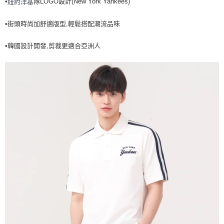
•
隊LOGO設計(New York Yankees)
紐約洋基
全家取貨<不支援離島取退>
每筆NT$60，滿NT$499(含以上)免運費
•街頭時尚加舒適版型,輕鬆搭配潮流品味
7-11取貨付款<未取貨列黑名單/不支援離島取退>
•韓國設計開發,剪裁更適合亞洲人
每筆NT$60，滿NT$499(含以上)免運費
7-11取貨<不支援離島取退>
每筆NT$60，滿NT$499(含以上)免運費
宅配滿699免運
每筆NT$80，滿NT$699(含以上)免運費