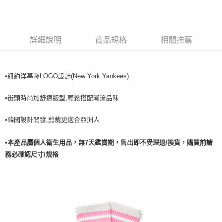
全家取貨<不支援離島取退>
每筆NT$60，滿NT$499(含以上)免運費
7-11取貨付款<未取貨列黑名單/不支援離島取退>
詳細說明
商品規格
相關推薦
每筆NT$60，滿NT$499(含以上)免運費
7-11取貨<不支援離島取退>
•紐約洋基隊LOGO設計(New York Yankees)
每筆NT$60，滿NT$499(含以上)免運費
•街頭時尚加舒適版型,輕鬆搭配潮流品味
宅配滿699免運
每筆NT$80，滿NT$699(含以上)免運費
•韓國設計開發,剪裁更適合亞洲人
•本產品屬個人衛生用品，無7天鑑賞期，售出即不受理退/換貨，購買前請
務必確認尺寸/規格