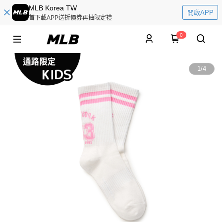
MLB Korea TW
開啟APP
首下載APP送折價券再抽限定禮
0
1
/
4