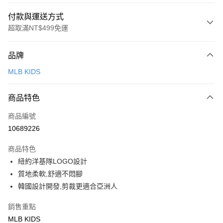
付款與運送方式
超取滿NT$499免運
付款方式
品牌
信用卡一次付款
MLB KIDS
超商取貨付款
商品特色
LINE Pay
商品編號
Apple Pay
10689226
街口支付
商品特色
悠遊付
紐約洋基隊LOGO設計
質地柔軟,舒適不悶腳
運送方式
韓國設計開發,剪裁更適合亞洲人
全家取貨付款<未取貨列黑名單/不支援離島取退>
銷售重點
每筆NT$60，滿NT$499(含以上)免運費
MLB KIDS