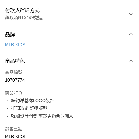
付款與運送方式
超取滿NT$499免運
付款方式
品牌
信用卡一次付款
MLB KIDS
超商取貨付款
商品特色
LINE Pay
商品編號
Apple Pay
10707774
街口支付
商品特色
悠遊付
紐約洋基隊LOGO設計
街頭時尚,舒適版型
運送方式
韓國設計開發,剪裁更適合亞洲人
全家取貨付款<未取貨列黑名單/不支援離島取退>
銷售重點
每筆NT$60，滿NT$499(含以上)免運費
MLB KIDS