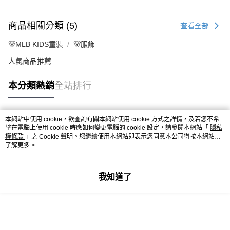
商品相關分類 (5)
查看全部
🐻MLB KIDS童裝
🐻服飾
人氣商品推薦
本分類熱銷
全站排行
本網站中使用 cookie，欲查詢有關本網站使用 cookie 方式之詳情，及若您不希
熱門標籤
望在電腦上使用 cookie 時應如何變更電腦的 cookie 設定，請參閱本網站「
隱私
權條款
」之 Cookie 聲明。您繼續使用本網站即表示您同意本公司得按本網站使
用條款之 Cookie 聲明使用 cookie。
了解更多 >
我知道了