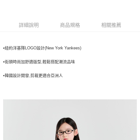
全家取貨<不支援離島取退>
每筆NT$60，滿NT$499(含以上)免運費
7-11取貨付款<未取貨列黑名單/不支援離島取退>
詳細說明
商品規格
相關推薦
每筆NT$60，滿NT$499(含以上)免運費
7-11取貨<不支援離島取退>
•紐約洋基隊LOGO設計(New York Yankees)
每筆NT$60，滿NT$499(含以上)免運費
•街頭時尚加舒適版型,輕鬆搭配潮流品味
宅配滿699免運
每筆NT$80，滿NT$699(含以上)免運費
•韓國設計開發,剪裁更適合亞洲人