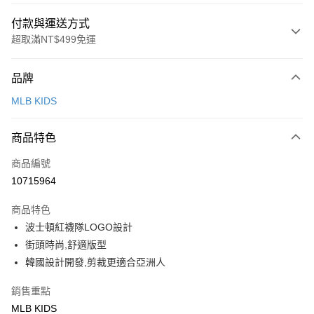
付款與運送方式
超取滿NT$499免運
付款方式
品牌
信用卡一次付款
MLB KIDS
超商取貨付款
商品特色
LINE Pay
商品編號
Apple Pay
10715964
街口支付
商品特色
悠遊付
波士頓紅襪隊LOGO設計
街頭時尚,舒適版型
運送方式
韓國設計開發,剪裁更適合亞洲人
全家取貨付款<未取貨列黑名單/不支援離島取退>
銷售重點
每筆NT$60，滿NT$499(含以上)免運費
MLB KIDS