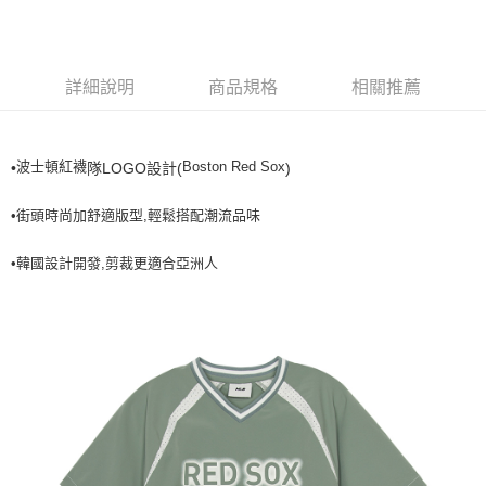
全家取貨<不支援離島取退>
每筆NT$60，滿NT$499(含以上)免運費
7-11取貨付款<未取貨列黑名單/不支援離島取退>
詳細說明
商品規格
相關推薦
每筆NT$60，滿NT$499(含以上)免運費
7-11取貨<不支援離島取退>
波士頓紅襪
Boston Red Sox
•
隊LOGO設計(
)
每筆NT$60，滿NT$499(含以上)免運費
宅配滿699免運
•街頭時尚加舒適版型,輕鬆搭配潮流品味
每筆NT$80，滿NT$699(含以上)免運費
•韓國設計開發,剪裁更適合亞洲人