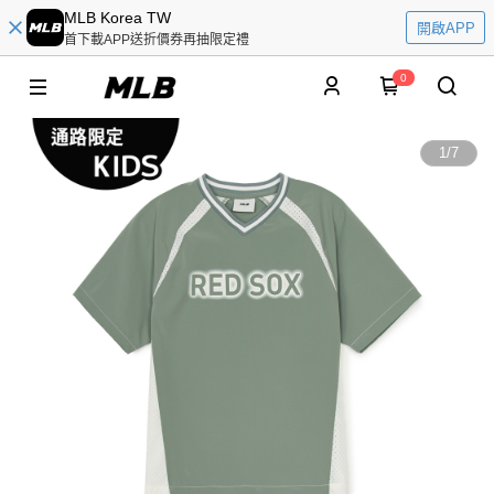
MLB Korea TW
開啟APP
首下載APP送折價券再抽限定禮
0
1
/
7