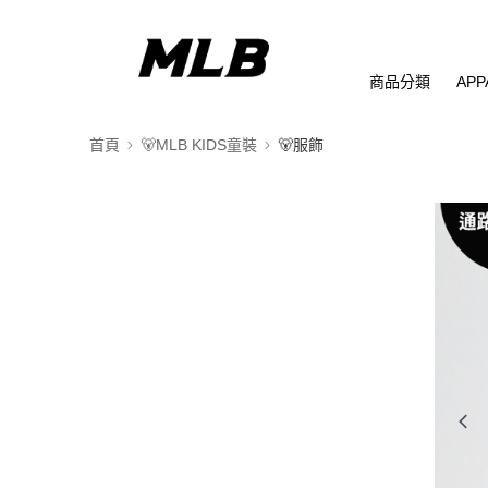
商品分類
APP
首頁
🐻MLB KIDS童裝
🐻服飾