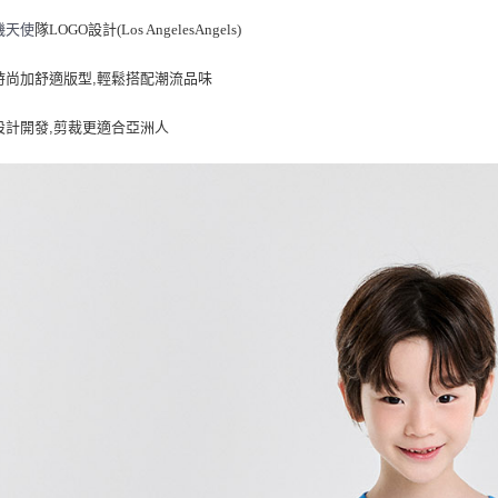
每筆NT$8
磯天使
隊LOGO設計(
Los AngelesAngels
)
時尚加舒適版型,輕鬆搭配潮流品味
設計開發,剪裁更適合亞洲人