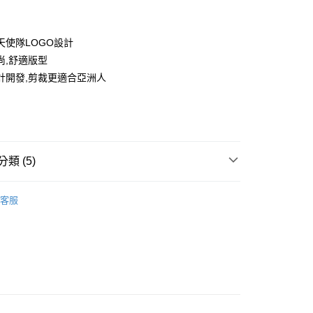
天使隊LOGO設計
尚,舒適版型
計開發,剪裁更適合亞洲人
款<未取貨列黑名單/不支援離島取退>
0，滿NT$499(含以上)免運費
類 (5)
不支援離島取退>
IDS童裝
🐻服飾
0，滿NT$499(含以上)免運費
客服
推薦
貨付款<未取貨列黑名單/不支援離島取退>
0，滿NT$499(含以上)免運費
TY 學院系列
貨<不支援離島取退>
0，滿NT$499(含以上)免運費
IDS童裝
↘️童裝Outlet專區6折起
9免運