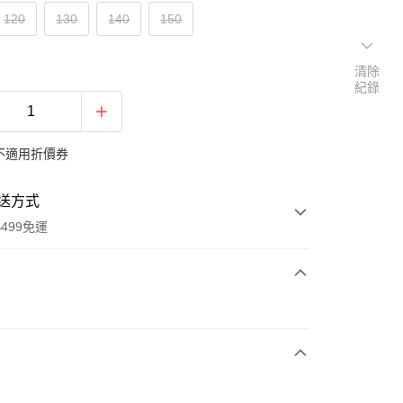
120
130
140
150
清除
紀錄
不適用折價券
送方式
499免運
次付款
付款