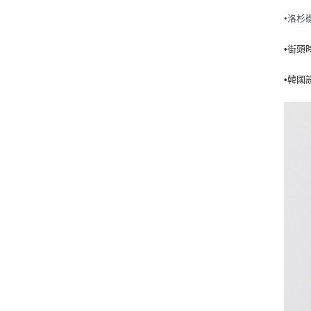
•
洛杉
•街頭
•韓國