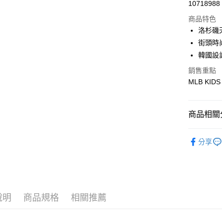
Apple Pay
10718988
商品特色
街口支付
洛杉磯
悠遊付
街頭時
韓國設
銷售重點
運送方式
MLB KIDS
全家取貨付
每筆NT$6
商品相關分
全家取貨<
🐻MLB K
每筆NT$6
分享
人氣商品
7-11取
每筆NT$6
全部商品
｜VARSI
7-11取
說明
商品規格
相關推薦
每筆NT$6
🐻MLB K
宅配滿69