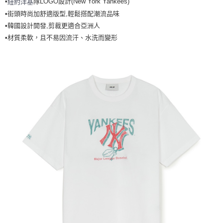
•
隊LOGO設計(New York Yankees)
紐約洋基
全家取貨<不支援離島取退>
•街頭時尚加舒適版型,輕鬆搭配潮流品味
每筆NT$60，滿NT$499(含以上)免運費
•韓國設計開發,剪裁更適合亞洲人
7-11取貨付款<未取貨列黑名單/不支援離島取退>
•材質柔軟，且不易因流汗、水洗而變形
每筆NT$60，滿NT$499(含以上)免運費
7-11取貨<不支援離島取退>
每筆NT$60，滿NT$499(含以上)免運費
宅配滿699免運
每筆NT$80，滿NT$699(含以上)免運費