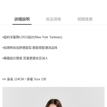
全家取貨<不支援離島取退>
每筆NT$60，滿NT$499(含以上)免運費
7-11取貨付款<未取貨列黑名單/不支援離島取退>
詳細說明
商品規格
相關推薦
每筆NT$60，滿NT$499(含以上)免運費
7-11取貨<不支援離島取退>
•紐約洋基隊LOGO設計(New York Yankees)
每筆NT$60，滿NT$499(含以上)免運費
宅配滿699免運
•街頭時尚加舒適版型,輕鬆搭配潮流品味
每筆NT$80，滿NT$699(含以上)免運費
•韓國設計開發,剪裁更適合亞洲人
⭣⭣⭣ 身高 124CM / 穿著 Size 130