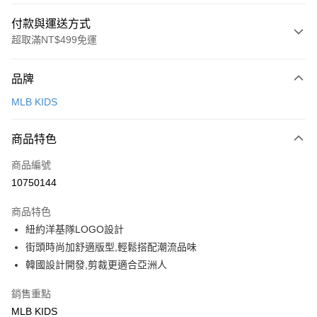
付款與運送方式
超取滿NT$499免運
付款方式
品牌
信用卡一次付款
MLB KIDS
超商取貨付款
商品特色
LINE Pay
商品編號
Apple Pay
10750144
街口支付
商品特色
悠遊付
紐約洋基隊LOGO設計
街頭時尚加舒適版型,輕鬆搭配潮流品味
運送方式
韓國設計開發,剪裁更適合亞洲人
全家取貨付款<未取貨列黑名單/不支援離島取退>
銷售重點
每筆NT$60，滿NT$499(含以上)免運費
MLB KIDS