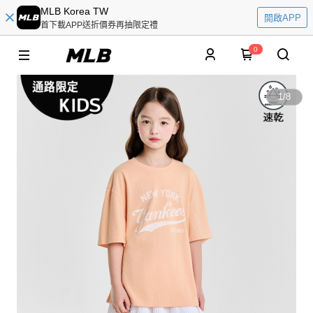
MLB Korea TW
開啟APP
首下載APP送折價券再抽限定禮
0
1
/
8