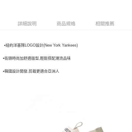
全家取貨<不支援離島取退>
每筆NT$60，滿NT$499(含以上)免運費
7-11取貨付款<未取貨列黑名單/不支援離島取退>
詳細說明
商品規格
相關推薦
每筆NT$60，滿NT$499(含以上)免運費
7-11取貨<不支援離島取退>
•紐約洋基隊LOGO設計(New York Yankees)
每筆NT$60，滿NT$499(含以上)免運費
•街頭時尚加舒適版型,輕鬆搭配潮流品味
宅配滿699免運
每筆NT$80，滿NT$699(含以上)免運費
•韓國設計開發,剪裁更適合亞洲人