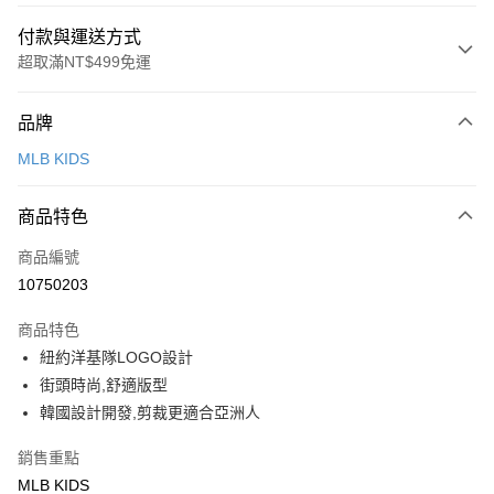
付款與運送方式
超取滿NT$499免運
付款方式
品牌
信用卡一次付款
MLB KIDS
超商取貨付款
商品特色
LINE Pay
商品編號
Apple Pay
10750203
街口支付
商品特色
悠遊付
紐約洋基隊LOGO設計
街頭時尚,舒適版型
運送方式
韓國設計開發,剪裁更適合亞洲人
全家取貨付款<未取貨列黑名單/不支援離島取退>
銷售重點
每筆NT$60，滿NT$499(含以上)免運費
MLB KIDS