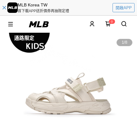
MLB Korea TW
開啟APP
首下載APP送折價券再抽限定禮
0
1
/
8