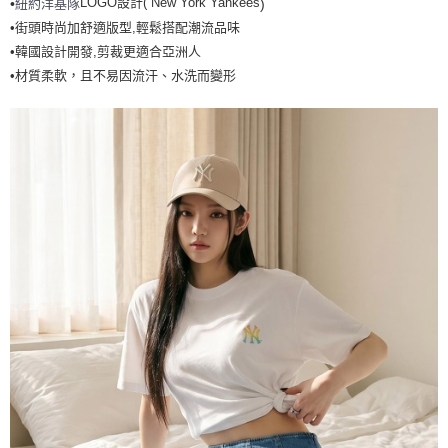
LOGO設計( New York Yankees
紐約洋基隊
•
)
全家取貨<不支援離島取退>
•街頭時尚加舒適版型,輕鬆搭配潮流品味
每筆NT$60，滿NT$499(含以上)免運費
•韓國設計開發,剪裁更適合亞洲人
7-11取貨付款<未取貨列黑名單/不支援離島取退>
•材質柔軟，且不易因流汗、水洗而變形
每筆NT$60，滿NT$499(含以上)免運費
7-11取貨<不支援離島取退>
每筆NT$60，滿NT$499(含以上)免運費
宅配滿699免運
每筆NT$80，滿NT$699(含以上)免運費