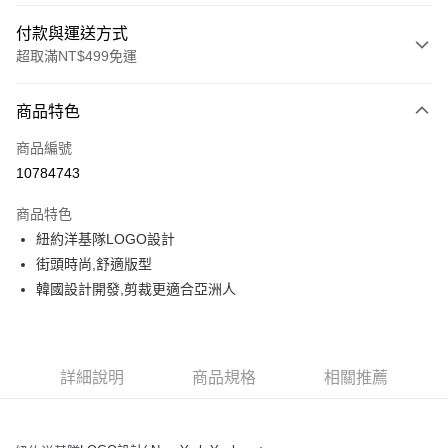
付款與運送方式
超取滿NT$499免運
付款方式
商品特色
信用卡一次付款
商品編號
超商取貨付款
10784743
LINE Pay
商品特色
Apple Pay
紐約洋基隊LOGO設計
街頭時尚,舒適版型
街口支付
韓國設計開發,剪裁更適合亞洲人
悠遊付
運送方式
詳細說明
商品規格
相關推薦
全家取貨付款<未取貨列黑名單/不支援離島取退>
每筆NT$60，滿NT$499(含以上)免運費