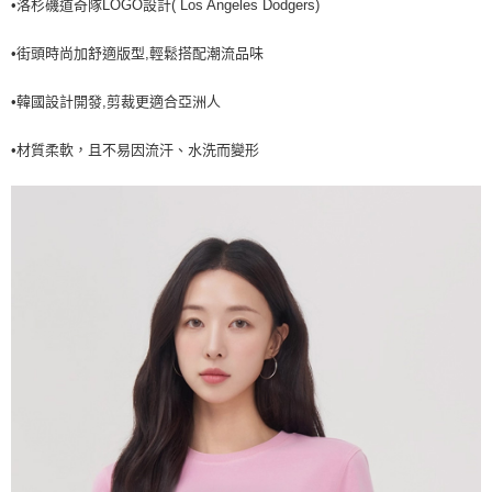
•洛杉磯道奇隊LOGO設計( Los Angeles Dodgers)
全家取貨<不支援離島取退>
每筆NT$60，滿NT$499(含以上)免運費
•街頭時尚加舒適版型,輕鬆搭配潮流品味
7-11取貨付款<未取貨列黑名單/不支援離島取退>
•韓國設計開發,剪裁更適合亞洲人
每筆NT$60，滿NT$499(含以上)免運費
7-11取貨<不支援離島取退>
•材質柔軟，且不易因流汗、水洗而變形
每筆NT$60，滿NT$499(含以上)免運費
宅配滿699免運
每筆NT$80，滿NT$699(含以上)免運費