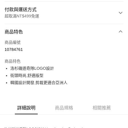
付款與運送方式
超取滿NT$499免運
付款方式
商品特色
信用卡一次付款
商品編號
超商取貨付款
10784761
LINE Pay
商品特色
Apple Pay
洛杉磯道奇隊LOGO設計
街頭時尚,舒適版型
街口支付
韓國設計開發,剪裁更適合亞洲人
悠遊付
運送方式
詳細說明
商品規格
相關推薦
全家取貨付款<未取貨列黑名單/不支援離島取退>
每筆NT$60，滿NT$499(含以上)免運費