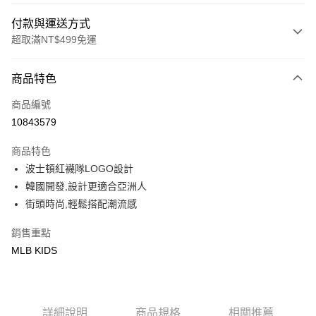
付款與運送方式
超取滿NT$499免運
付款方式
商品特色
信用卡一次付款
商品編號
超商取貨付款
10843579
LINE Pay
商品特色
Apple Pay
波士頓紅襪隊LOGO設計
韓國開發,設計更適合亞洲人
街口支付
街頭時尚,輕鬆搭配潮流感
悠遊付
銷售重點
MLB KIDS
運送方式
全家取貨付款<未取貨列黑名單/不支援離島取退>
每筆NT$60，滿NT$499(含以上)免運費
詳細說明
商品規格
相關推薦