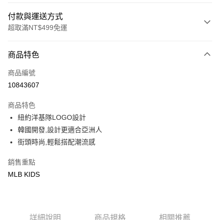
付款與運送方式
超取滿NT$499免運
付款方式
商品特色
信用卡一次付款
商品編號
超商取貨付款
10843607
LINE Pay
商品特色
Apple Pay
紐約洋基隊LOGO設計
韓國開發,設計更適合亞洲人
街口支付
街頭時尚,輕鬆搭配潮流感
悠遊付
銷售重點
MLB KIDS
運送方式
全家取貨付款<未取貨列黑名單/不支援離島取退>
每筆NT$60，滿NT$499(含以上)免運費
詳細說明
商品規格
相關推薦