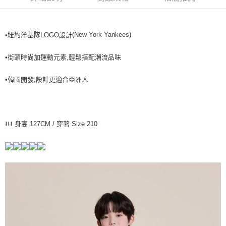
全家取貨<不支援離島取退>
每筆NT$60，滿NT$499(含以上)免運費
紐約洋基隊
(New York Yankees)
•
LOGO設計
7-11取貨付款<未取貨列黑名單/不支援離島取退>
每筆NT$60，滿NT$499(含以上)免運費
•街頭時尚加運動元素,輕鬆搭配潮流品味
7-11取貨<不支援離島取退>
•韓國開發,設計更適合亞洲人
每筆NT$60，滿NT$499(含以上)免運費
宅配滿699免運
每筆NT$80，滿NT$699(含以上)免運費
⭣⭣⭣ 身高 127CM / 穿著 Size 210