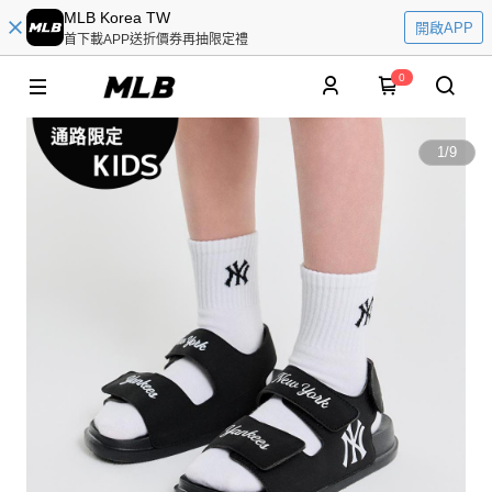
MLB Korea TW
開啟APP
首下載APP送折價券再抽限定禮
0
1
/
9