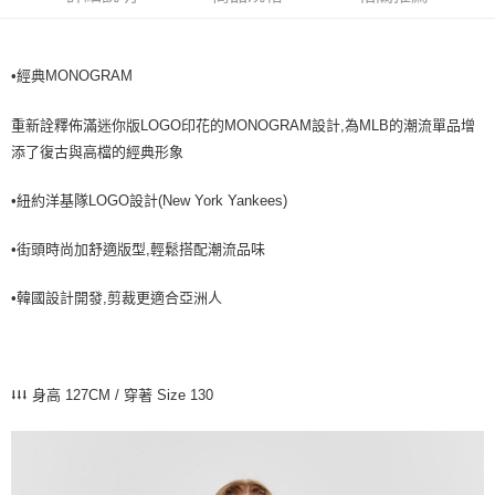
全家取貨<不支援離島取退>
每筆NT$60，滿NT$499(含以上)免運費
•經典MONOGRAM
7-11取貨付款<未取貨列黑名單/不支援離島取退>
每筆NT$60，滿NT$499(含以上)免運費
重新詮釋佈滿迷你版LOGO印花的MONOGRAM設計,為MLB的潮流單品增
7-11取貨<不支援離島取退>
添了復古與高檔的經典形象
每筆NT$60，滿NT$499(含以上)免運費
•紐約洋基隊LOGO設計(New York Yankees)
宅配滿699免運
每筆NT$80，滿NT$699(含以上)免運費
•街頭時尚加舒適版型,輕鬆搭配潮流品味
•韓國設計開發,剪裁更適合亞洲人
⭣⭣⭣ 身高 127CM / 穿著 Size 130