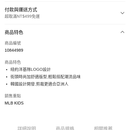
付款與運送方式
超取滿NT$499免運
付款方式
商品特色
信用卡一次付款
商品編號
超商取貨付款
10844989
LINE Pay
商品特色
Apple Pay
紐約洋基隊LOGO設計
街頭時尚加舒適版型,輕鬆搭配潮流品味
街口支付
韓國設計開發,剪裁更適合亞洲人
悠遊付
銷售重點
MLB KIDS
運送方式
全家取貨付款<未取貨列黑名單/不支援離島取退>
每筆NT$60，滿NT$499(含以上)免運費
詳細說明
商品規格
相關推薦