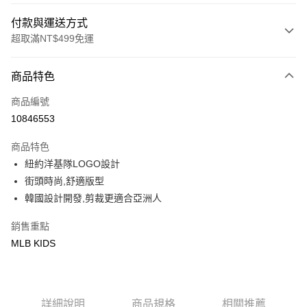
付款與運送方式
超取滿NT$499免運
付款方式
商品特色
信用卡一次付款
商品編號
超商取貨付款
10846553
LINE Pay
商品特色
Apple Pay
紐約洋基隊LOGO設計
街頭時尚,舒適版型
街口支付
韓國設計開發,剪裁更適合亞洲人
悠遊付
銷售重點
MLB KIDS
運送方式
全家取貨付款<未取貨列黑名單/不支援離島取退>
每筆NT$60，滿NT$499(含以上)免運費
詳細說明
商品規格
相關推薦