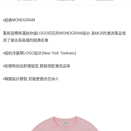
全家取貨<不支援離島取退>
每筆NT$60，滿NT$499(含以上)免運費
•經典MONOGRAM
7-11取貨付款<未取貨列黑名單/不支援離島取退>
每筆NT$60，滿NT$499(含以上)免運費
重新詮釋佈滿迷你版LOGO印花的MONOGRAM設計,為MLB的潮流單品增
7-11取貨<不支援離島取退>
添了復古與高檔的經典形象
每筆NT$60，滿NT$499(含以上)免運費
•紐約洋基隊LOGO設計(New York Yankees)
宅配滿699免運
每筆NT$80，滿NT$699(含以上)免運費
•街頭時尚加舒適版型,輕鬆搭配潮流品味
•韓國設計開發,剪裁更適合亞洲人