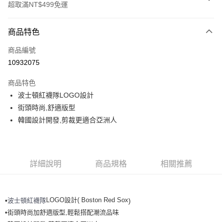
超取滿NT$499免運
付款方式
商品特色
信用卡一次付款
商品編號
超商取貨付款
10932075
LINE Pay
商品特色
Apple Pay
波士頓紅襪隊LOGO設計
街頭時尚,舒適版型
街口支付
韓國設計開發,剪裁更適合亞洲人
悠遊付
運送方式
詳細說明
商品規格
相關推薦
全家取貨付款<未取貨列黑名單/不支援離島取退>
每筆NT$60，滿NT$499(含以上)免運費
LOGO設計( Boston Red Sox
波士頓紅襪隊
•
)
全家取貨<不支援離島取退>
•街頭時尚加舒適版型,輕鬆搭配潮流品味
每筆NT$60，滿NT$499(含以上)免運費