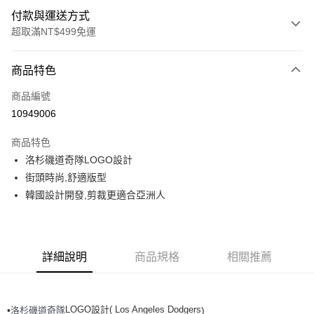
付款與運送方式
超取滿NT$499免運
付款方式
商品特色
信用卡一次付款
商品編號
超商取貨付款
10949006
LINE Pay
商品特色
Apple Pay
洛杉磯道奇隊LOGO設計
街頭時尚,舒適版型
街口支付
韓國設計開發,剪裁更適合亞洲人
悠遊付
運送方式
詳細說明
商品規格
相關推薦
全家取貨付款<未取貨列黑名單/不支援離島取退>
每筆NT$60，滿NT$499(含以上)免運費
LOGO設計( Los Angeles Dodgers
洛杉磯道奇隊
•
)
全家取貨<不支援離島取退>