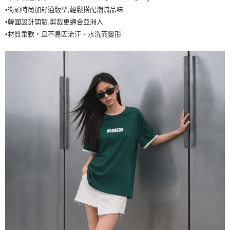
•街頭時尚加舒適版型,輕鬆搭配潮流品味
每筆NT$60，滿NT$499(含以上)免運費
•韓國設計開發,剪裁更適合亞洲人
7-11取貨付款<未取貨列黑名單/不支援離島取退>
•材質柔軟，且不易因流汗、水洗而變形
每筆NT$60，滿NT$499(含以上)免運費
7-11取貨<不支援離島取退>
每筆NT$60，滿NT$499(含以上)免運費
宅配滿699免運
每筆NT$80，滿NT$699(含以上)免運費