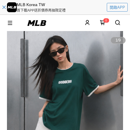
MLB Korea TW
開啟APP
首下載APP送折價券再抽限定禮
0
1
/
9