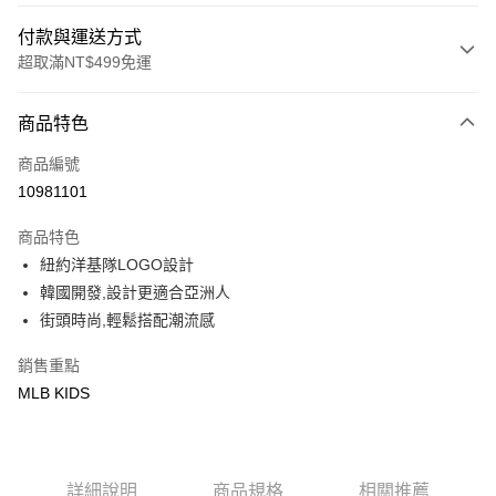
付款與運送方式
超取滿NT$499免運
付款方式
商品特色
信用卡一次付款
商品編號
超商取貨付款
10981101
LINE Pay
商品特色
Apple Pay
紐約洋基隊LOGO設計
韓國開發,設計更適合亞洲人
街口支付
街頭時尚,輕鬆搭配潮流感
悠遊付
銷售重點
MLB KIDS
運送方式
全家取貨付款<未取貨列黑名單/不支援離島取退>
每筆NT$60，滿NT$499(含以上)免運費
詳細說明
商品規格
相關推薦