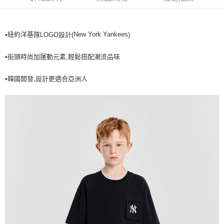
全家取貨<不支援離島取退>
每筆NT$60，滿NT$499(含以上)免運費
紐約洋基
New York Yankees
•
隊LOGO設計(
)
7-11取貨付款<未取貨列黑名單/不支援離島取退>
每筆NT$60，滿NT$499(含以上)免運費
•街頭時尚加運動元素,輕鬆搭配潮流品味
7-11取貨<不支援離島取退>
•韓國開發,設計更適合亞洲人
每筆NT$60，滿NT$499(含以上)免運費
宅配滿699免運
每筆NT$80，滿NT$699(含以上)免運費