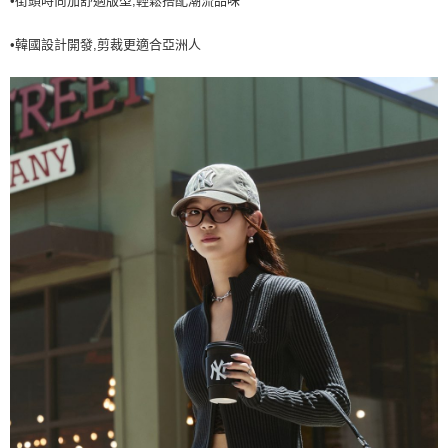
•街頭時尚加舒適版型,輕鬆搭配潮流品味
7-11取貨付款<未取貨列黑名單/不支援離島取退>
•韓國設計開發,剪裁更適合亞洲人
每筆NT$60，滿NT$499(含以上)免運費
7-11取貨<不支援離島取退>
每筆NT$60，滿NT$499(含以上)免運費
宅配滿699免運
每筆NT$80，滿NT$699(含以上)免運費