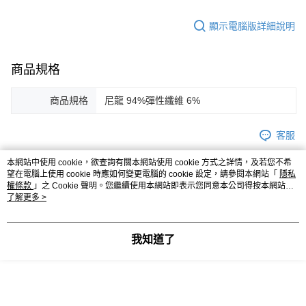
顯示電腦版詳細說明
商品規格
商品規格
尼龍 94%彈性纖維 6%
客服
本網站中使用 cookie，欲查詢有關本網站使用 cookie 方式之詳情，及若您不希
望在電腦上使用 cookie 時應如何變更電腦的 cookie 設定，請參閱本網站「
隱私
權條款
」之 Cookie 聲明。您繼續使用本網站即表示您同意本公司得按本網站使
商品相關分類 (5)
查看全部
用條款之 Cookie 聲明使用 cookie。
了解更多 >
｜服飾
下裝
我知道了
人氣商品推薦
本分類熱銷
全站排行