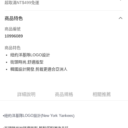
超取滿NT$499免運
付款方式
商品特色
信用卡一次付款
商品編號
超商取貨付款
10996089
LINE Pay
商品特色
Apple Pay
紐約洋基隊LOGO設計
街頭時尚,舒適版型
街口支付
韓國設計開發,剪裁更適合亞洲人
悠遊付
運送方式
詳細說明
商品規格
相關推薦
全家取貨付款<未取貨列黑名單/不支援離島取退>
每筆NT$60，滿NT$499(含以上)免運費
紐約洋基隊
LOGO設計(New York Yankees
•
)
全家取貨<不支援離島取退>
每筆NT$60，滿NT$499(含以上)免運費