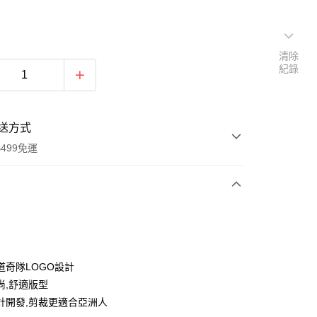
清除
紀錄
送方式
499免運
次付款
付款
道奇隊LOGO設計
尚,舒適版型
計開發,剪裁更適合亞洲人