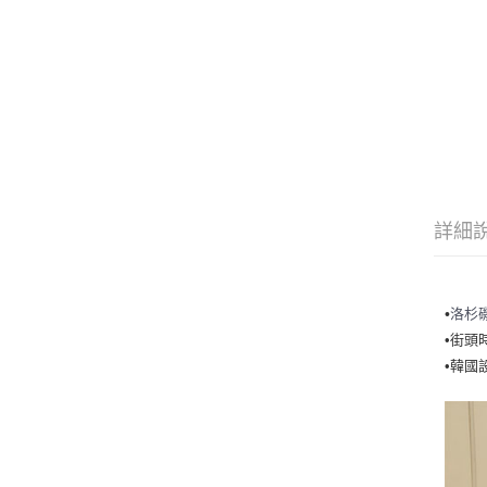
詳細
洛杉
•
•街頭
•韓國