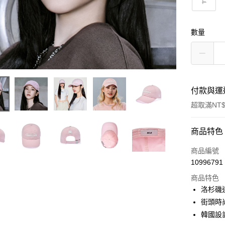
F
數量
付款與運
超取滿NT$
付款方式
商品特色
信用卡一
商品編號
10996791
超商取貨
商品特色
LINE Pay
洛杉磯
街頭時
Apple Pay
韓國設
街口支付