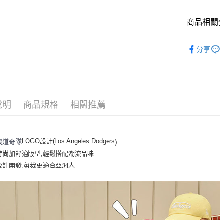
悠遊付
商品相關分
｜帽類
運送方式
分享
人氣商品
全家取貨付
全部商品
每筆NT$6
⚡最新商品
全家取貨<
說明
商品規格
相關推薦
｜VARSI
每筆NT$6
⚾MLB x 
7-11取
💙MLB WI
LOGO設計(Los Angeles Dodgers
磯道奇隊
)
每筆NT$6
時尚加舒適版型,輕鬆搭配潮流品味
｜帽類
7-11取
設計開發,剪裁更適合亞洲人
每筆NT$6
宅配滿69
每筆NT$8