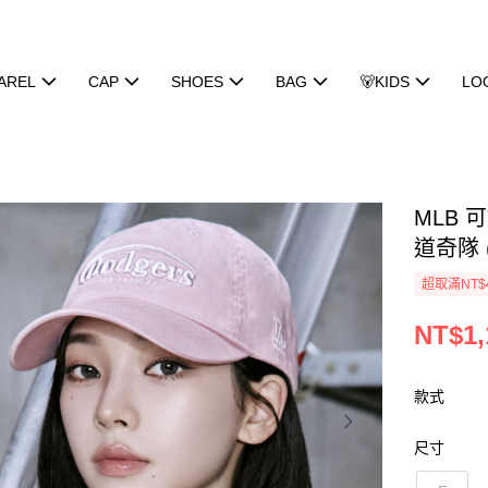
AREL
CAP
SHOES
BAG
🐻KIDS
LO
MLB 可
道奇隊 (
超取滿NT$
NT$1,
款式
尺寸